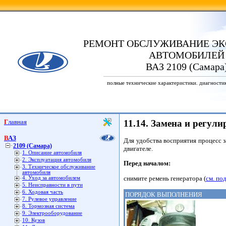
РЕМОНТ ОБСЛУЖИВАНИЕ ЭК
АВТОМОБИЛЕЙ
ВАЗ 2109 (Самара
полные технические характеристики. диагности
Главная
11.14. Замена и регул
ВАЗ
Для удобства восприятия процесс 
2109 (Самара)
двигателе.
1. Описание автомобиля
2. Эксплуатация автомобиля
Перед началом:
3. Техническое обслуживание
автомобиля
снимите ремень генератора (
см. под
4. Уход за автомобилем
5. Неисправности в пути
6. Ходовая часть
ПОРЯДОК ВЫПОЛНЕНИЯ
7. Рулевое управление
8. Тормозная система
9. Электрооборудование
10. Кузов