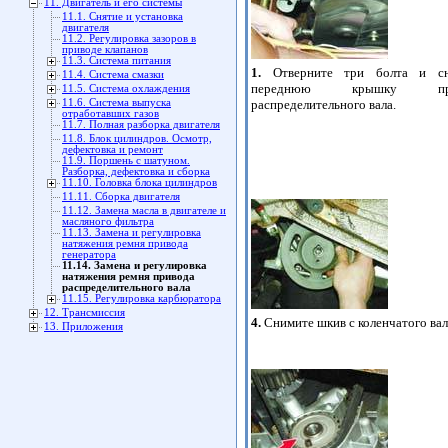
11. Двигатель и его системы
11.1. Снятие и установка
двигателя
11.2. Регулировка зазоров в
приводе клапанов
11.3. Система питания
1.
Отверните три болта и с
11.4. Система смазки
переднюю крышку при
11.5. Система охлаждения
распределительного вала.
11.6. Система выпуска
отработавших газов
11.7. Полная разборка двигателя
11.8. Блок цилиндров. Осмотр,
дефектовка и ремонт
11.9. Поршень с шатуном.
Разборка, дефектовка и сборка
11.10. Головка блока цилиндров
11.11. Сборка двигателя
11.12. Замена масла в двигателе и
масляного фильтра
11.13. Замена и регулировка
натяжения ремня привода
генератора
11.14. Замена и регулировка
натяжения ремня привода
распределительного вала
11.15. Регулировка карбюратора
12. Трансмиссия
4.
Снимите шкив с коленчатого вал
13. Приложения