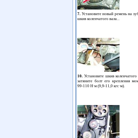
7.
Установите новый ремень на зу
шкив коленчатого вала...
10.
Установите шкив коленчатого 
затяните болт его крепления мо
99-110 Н·м (9,9-11,0 кгс·м).