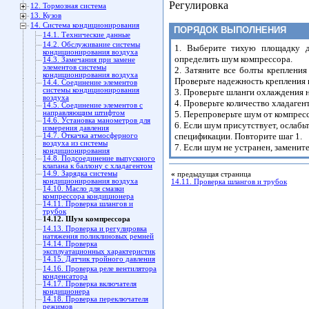
Регулировка
12. Тормозная система
13. Кузов
14. Система кондиционирования
ПОРЯДОК ВЫПОЛНЕНИЯ
14.1. Технические данные
14.2. Обслуживание системы
1. Выберите тихую площадку д
кондиционирования воздуха
определить шум компрессора.
14.3. Замечания при замене
элементов системы
2. Затяните все болты креплени
кондиционирования воздуха
Проверьте надежность крепления 
14.4. Соединение элементов
системы кондиционирования
3. Проверьте шланги охлаждения 
воздуха
4. Проверьте количество хладагент
14.5. Соединение элементов с
направляющим штифтом
5. Перепроверьте шум от компресс
14.6. Установка манометров для
6. Если шум присутствует, ослабь
измерения давления
спецификации. Повторите шаг 1.
14.7. Откачка атмосферного
воздуха из системы
7. Если шум не устранен, заменит
кондиционирования
14.8. Подсоединение выпускного
клапана к баллону с хладагентом
14.9. Зарядка системы
«
предыдущая страница
кондиционирования воздуха
14.11. Проверка шлангов и трубок
14.10. Масло для смазки
компрессора кондиционера
14.11. Проверка шлангов и
трубок
14.12. Шум компрессора
14.13. Проверка и регулировка
натяжения поликлиновых ремней
14.14. Проверка
эксплуатационных характеристик
14.15. Датчик тройного давления
14.16. Проверка реле вентилятора
конденсатора
14.17. Проверка включателя
кондиционера
14.18. Проверка переключателя
режимов