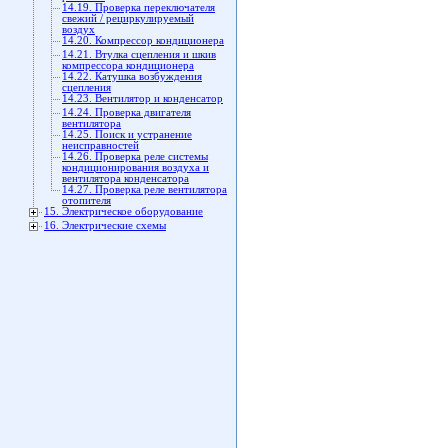
14.19. Проверка переключателя
свежий / рециркулируемый
воздух
14.20. Компрессор кондиционера
14.21. Втулка сцепления и шкив
компрессора кондиционера
14.22. Катушка возбуждения
сцепления
14.23. Вентилятор и конденсатор
14.24. Проверка двигателя
вентилятора
14.25. Поиск и устранение
неисправностей
14.26. Проверка реле системы
кондиционирования воздуха и
вентилятора конденсатора
14.27. Проверка реле вентилятора
отопителя
15. Электрическое оборудование
16. Электрические схемы