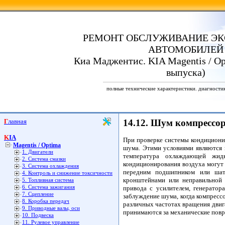
РЕМОНТ ОБСЛУЖИВАНИЕ ЭК
АВТОМОБИЛЕЙ
Киа Маджентис. KIA Magentis / Opt
выпуска)
полные технические характеристики. диагности
Главная
14.12. Шум компрессо
KIA
При проверке системы кондиционир
Magentis / Optima
шума. Этими условиями являются п
1. Двигатели
температура охлаждающей жид
2. Система смазки
кондиционирования воздуха могут 
3. Система охлаждения
передним подшипником или шат
4. Контроль и снижение токсичности
кронштейнами или неправильной 
5. Топливная система
6. Система зажигания
привода с усилителем, генерато
7. Сцепление
заблуждение шума, когда компресс
8. Коробка передач
различных частотах вращения двиг
9. Приводные валы, оси
принимаются за механические повр
10. Подвеска
11. Рулевое управление