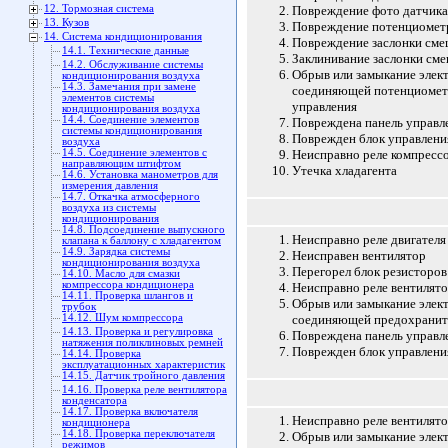
12. Тормозная система
Повреждение фото датчика
13. Кузов
Повреждение потенциометр
14. Система кондиционирования
Повреждение заслонки см
14.1. Технические данные
Заклинивание заслонки см
14.2. Обслуживание системы
Обрыв или замыкание элек
кондиционирования воздуха
14.3. Замечания при замене
соединяющей потенциометр
элементов системы
управления
кондиционирования воздуха
14.4. Соединение элементов
Повреждена панель управл
системы кондиционирования
Поврежден блок управлени
воздуха
14.5. Соединение элементов с
Неисправно реле компресс
направляющим штифтом
Утечка хладагента
14.6. Установка манометров для
измерения давления
14.7. Откачка атмосферного
воздуха из системы
кондиционирования
14.8. Подсоединение выпускного
Неисправно реле двигателя
клапана к баллону с хладагентом
14.9. Зарядка системы
Неисправен вентилятор
кондиционирования воздуха
Перегорел блок резисторов
14.10. Масло для смазки
компрессора кондиционера
Неисправно реле вентилят
14.11. Проверка шлангов и
Обрыв или замыкание элек
трубок
14.12. Шум компрессора
соединяющей предохраните
14.13. Проверка и регулировка
Повреждена панель управл
натяжения поликлиновых ремней
Поврежден блок управлени
14.14. Проверка
эксплуатационных характеристик
14.15. Датчик тройного давления
14.16. Проверка реле вентилятора
конденсатора
14.17. Проверка включателя
Неисправно реле вентилят
кондиционера
14.18. Проверка переключателя
Обрыв или замыкание элек
режимов