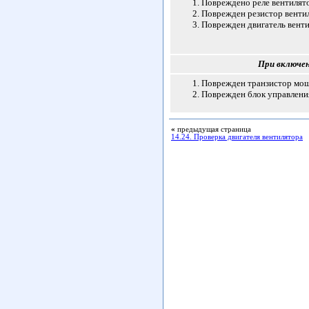
Повреждено реле вентилят
Поврежден резистор венти
Поврежден двигатель вент
При включен
Поврежден транзистор мо
Поврежден блок управлени
«
предыдущая страница
14.24. Проверка двигателя вентилятора