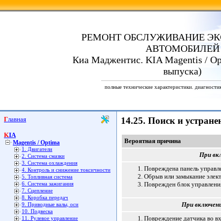
РЕМОНТ ОБСЛУЖИВАНИЕ ЭК
АВТОМОБИЛЕЙ
Киа Маджентис. KIA Magentis / Opt
выпуска)
полные технические характеристики. диагности
Главная
14.25. Поиск и устране
KIA
Вероятная причина
Magentis / Optima
1. Двигатели
При вк
2. Система смазки
3. Система охлаждения
Повреждена панель управл
4. Контроль и снижение токсичности
Обрыв или замыкание элек
5. Топливная система
Поврежден блок управлени
6. Система зажигания
7. Сцепление
8. Коробка передач
При включен
9. Приводные валы, оси
10. Подвеска
Повреждение датчика во в
11. Рулевое управление