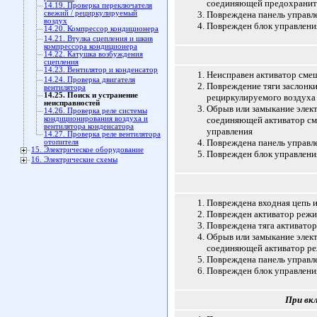
соединяющей предохраните
14.19. Проверка переключателя
свежий / рециркулируемый
Повреждена панель управл
воздух
Поврежден блок управлени
14.20. Компрессор кондиционера
14.21. Втулка сцепления и шкив
компрессора кондиционера
14.22. Катушка возбуждения
сцепления
14.23. Вентилятор и конденсатор
Неисправен активатор сме
14.24. Проверка двигателя
Повреждение тяги заслонки
вентилятора
14.25. Поиск и устранение
рециркулируемого воздуха
неисправностей
Обрыв или замыкание элек
14.26. Проверка реле системы
кондиционирования воздуха и
соединяющей активатор см
вентилятора конденсатора
управления
14.27. Проверка реле вентилятора
Повреждена панель управл
отопителя
15. Электрическое оборудование
Поврежден блок управлени
16. Электрические схемы
Повреждена входная цепь и
Поврежден активатор реж
Повреждена тяга активато
Обрыв или замыкание элек
соединяющей активатор ре
Повреждена панель управл
Поврежден блок управлени
При вк