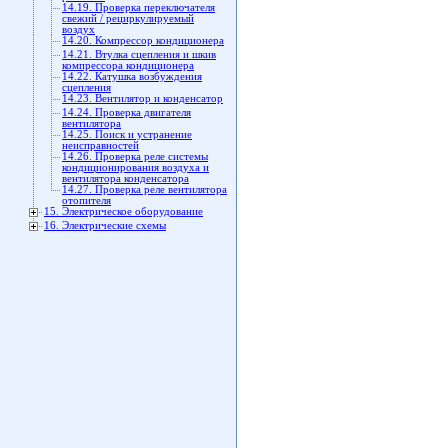
14.19. Проверка переключателя
свежий / рециркулируемый
воздух
14.20. Компрессор кондиционера
14.21. Втулка сцепления и шкив
компрессора кондиционера
14.22. Катушка возбуждения
сцепления
14.23. Вентилятор и конденсатор
14.24. Проверка двигателя
вентилятора
14.25. Поиск и устранение
неисправностей
14.26. Проверка реле системы
кондиционирования воздуха и
вентилятора конденсатора
14.27. Проверка реле вентилятора
отопителя
15. Электрическое оборудование
16. Электрические схемы