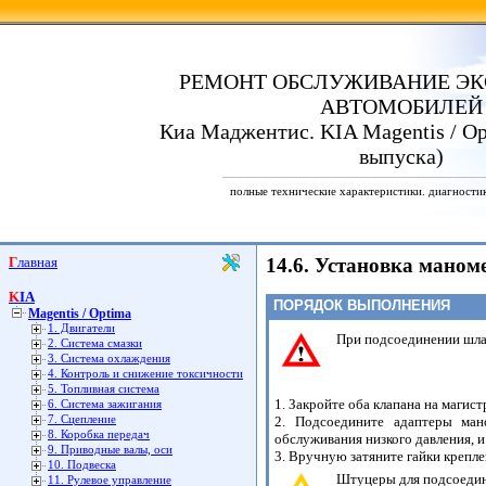
РЕМОНТ ОБСЛУЖИВАНИЕ ЭК
АВТОМОБИЛЕЙ
Киа Маджентис. KIA Magentis / Opt
выпуска)
полные технические характеристики. диагности
Главная
14.6. Установка маном
KIA
ПОРЯДОК ВЫПОЛНЕНИЯ
Magentis / Optima
1. Двигатели
При подсоединении шла
2. Система смазки
3. Система охлаждения
4. Контроль и снижение токсичности
5. Топливная система
1. Закройте оба клапана на магист
6. Система зажигания
7. Сцепление
2. Подсоедините адаптеры ман
8. Коробка передач
обслуживания низкого давления, и
9. Приводные валы, оси
3. Вручную затяните гайки крепле
10. Подвеска
Штуцеры для подсоедин
11. Рулевое управление