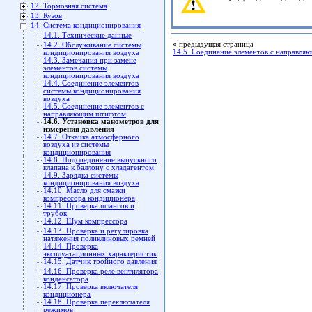
12. Тормозная система
13. Кузов
14. Система кондиционирования
14.1. Технические данные
«
предыдущая страница
14.2. Обслуживание системы
14.5. Соединение элементов с направл
кондиционирования воздуха
14.3. Замечания при замене
элементов системы
кондиционирования воздуха
14.4. Соединение элементов
системы кондиционирования
воздуха
14.5. Соединение элементов с
направляющим штифтом
14.6. Установка манометров для
измерения давления
14.7. Откачка атмосферного
воздуха из системы
кондиционирования
14.8. Подсоединение выпускного
клапана к баллону с хладагентом
14.9. Зарядка системы
кондиционирования воздуха
14.10. Масло для смазки
компрессора кондиционера
14.11. Проверка шлангов и
трубок
14.12. Шум компрессора
14.13. Проверка и регулировка
натяжения поликлиновых ремней
14.14. Проверка
эксплуатационных характеристик
14.15. Датчик тройного давления
14.16. Проверка реле вентилятора
конденсатора
14.17. Проверка включателя
кондиционера
14.18. Проверка переключателя
режимов