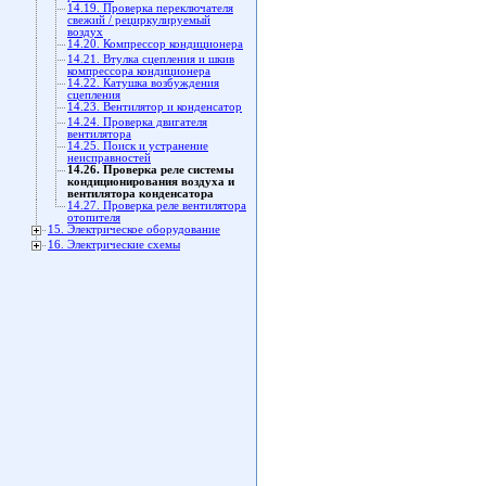
14.19. Проверка переключателя
свежий / рециркулируемый
воздух
14.20. Компрессор кондиционера
14.21. Втулка сцепления и шкив
компрессора кондиционера
14.22. Катушка возбуждения
сцепления
14.23. Вентилятор и конденсатор
14.24. Проверка двигателя
вентилятора
14.25. Поиск и устранение
неисправностей
14.26. Проверка реле системы
кондиционирования воздуха и
вентилятора конденсатора
14.27. Проверка реле вентилятора
отопителя
15. Электрическое оборудование
16. Электрические схемы