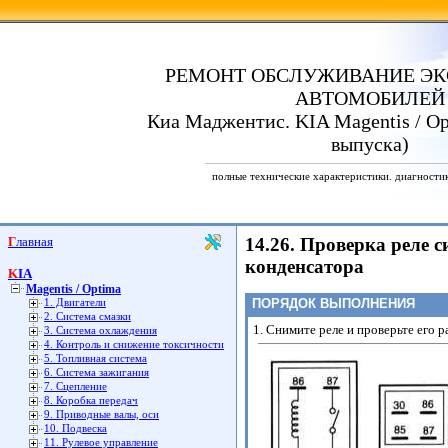
РЕМОНТ ОБСЛУЖИВАНИЕ ЭК
АВТОМОБИЛЕЙ
Киа Маджентис. KIA Magentis / Opt
выпуска)
полные технические характеристики. диагности
Главная
14.26. Проверка реле 
конденсатора
KIA
Magentis / Optima
ПОРЯДОК ВЫПОЛНЕНИЯ
1. Двигатели
2. Система смазки
1. Снимите реле и проверьте его 
3. Система охлаждения
4. Контроль и снижение токсичности
5. Топливная система
6. Система зажигания
7. Сцепление
8. Коробка передач
9. Приводные валы, оси
10. Подвеска
11. Рулевое управление