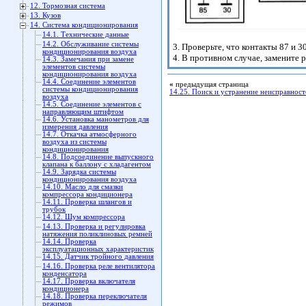
12. Тормозная система
13. Кузов
14. Система кондиционирования
14.1. Технические данные
14.2. Обслуживание системы
3. Проверьте, что контакты 87 и
кондиционирования воздуха
4. В противном случае, замените р
14.3. Замечания при замене
элементов системы
кондиционирования воздуха
14.4. Соединение элементов
«
предыдущая страница
системы кондиционирования
14.25. Поиск и устранение неисправност
воздуха
14.5. Соединение элементов с
направляющим штифтом
14.6. Установка манометров для
измерения давления
14.7. Откачка атмосферного
воздуха из системы
кондиционирования
14.8. Подсоединение выпускного
клапана к баллону с хладагентом
14.9. Зарядка системы
кондиционирования воздуха
14.10. Масло для смазки
компрессора кондиционера
14.11. Проверка шлангов и
трубок
14.12. Шум компрессора
14.13. Проверка и регулировка
натяжения поликлиновых ремней
14.14. Проверка
эксплуатационных характеристик
14.15. Датчик тройного давления
14.16. Проверка реле вентилятора
конденсатора
14.17. Проверка включателя
кондиционера
14.18. Проверка переключателя
режимов