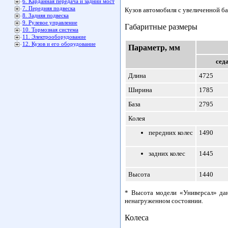
6. Карданная передача и задний мост
7. Передняя подвеска
Кузов автомобиля с увеличенной ба
8. Задняя подвеска
9. Рулевое управление
Габаритные размеры
10. Тормозная система
11. Электрооборудование
12. Кузов и его оборудование
Параметр, мм
сед
Длина
4725
Ширина
1785
База
2795
Колея
передних колес
1490
задних колес
1445
Высота
1440
* Высота модели «Универсал» дан
ненагруженном состоянии.
Колеса