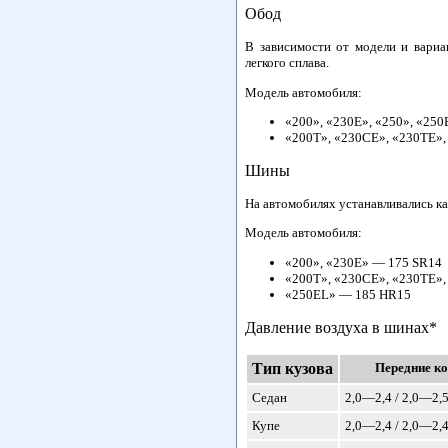
Обод
В зависимости от модели и вариа
легкого сплава.
Модель автомобиля:
«200», «230Е», «250», «25
«200Т», «230СЕ», «230ТЕ»,
Шины
На автомобилях устанавливались к
Модель автомобиля:
«200», «230Е» — 175 SR14
«200Т», «230СЕ», «230ТЕ»,
«250EL» — 185 HR15
Давление воздуха в шинах*
Тип кузова
Передние ко
Седан
2,0—2,4 / 2,0—2,
Купе
2,0—2,4 / 2,0—2,