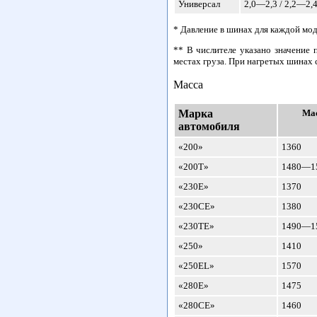
Универсал
2,0—2,3 / 2,2—2,
* Давление в шинах для каждой мод
** В числителе указано значение 
местах груза. При нагретых шинах 
Масса
Марка
Ма
автомобиля
«200»
1360
«200Т»
1480—1
«230Е»
1370
«230СЕ»
1380
«230ТЕ»
1490—1
«250»
1410
«250EL»
1570
«280Е»
1475
«280СЕ»
1460