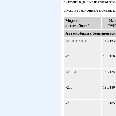
* Указанные данные не являются эк
Эксплуатационные показате
Модели
Мак
скоро
автомобилей
Автомобили с бензиновым
«200», «200Т»
168/163
«230»
175/170
«230Е»
180/175
«250»
185/180
«280»
190/185