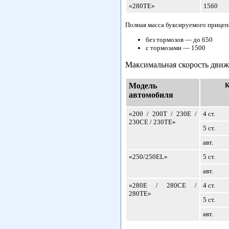
«280ТЕ»
1560
Полная масса буксируемого прицепа
без тормозов — до 650
с тормозами — 1500
Максимальная скорость движ
Модель
автомобиля
«200 / 200Т / 230Е /
4 ст.
230СЕ / 230ТЕ»
5 ст.
авт.
«250/250EL»
5 ст.
авт.
«280Е / 280СЕ /
4 ст.
280ТЕ»
5 ст.
авт.