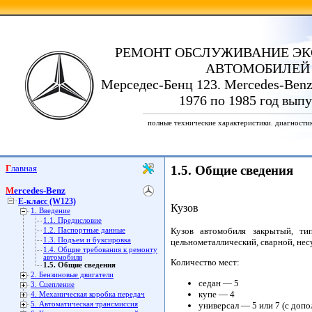
РЕМОНТ ОБСЛУЖИВАНИЕ ЭК
АВТОМОБИЛЕЙ
Мерседес-Бенц 123. Mercedes-Benz
1976 по 1985 год выпу
полные технические характеристики. диагности
Главная
1.5. Общие сведения
Mercedes-Benz
E-класс (W123)
Кузов
1. Введение
1.1. Предисловие
Кузов автомобиля закрытый, ти
1.2. Паспортные данные
1.3. Подъем и буксировка
цельнометаллический, сварной, не
1.4. Общие требования к ремонту
автомобиля
Количество мест:
1.5. Общие сведения
2. Бензиновые двигатели
седан — 5
3. Сцепление
купе — 4
4. Механическая коробка передач
универсал — 5 или 7 (с доп
5. Автоматическая трансмиссия