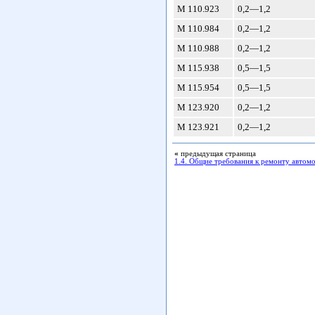
М 110.923
0,2—1,2
М 110.984
0,2—1,2
M 110.988
0,2—1,2
M 115.938
0,5—1,5
M 115.954
0,5—1,5
М 123.920
0,2—1,2
М 123.921
0,2—1,2
«
предыдущая страница
1.4. Общие требования к ремонту автом