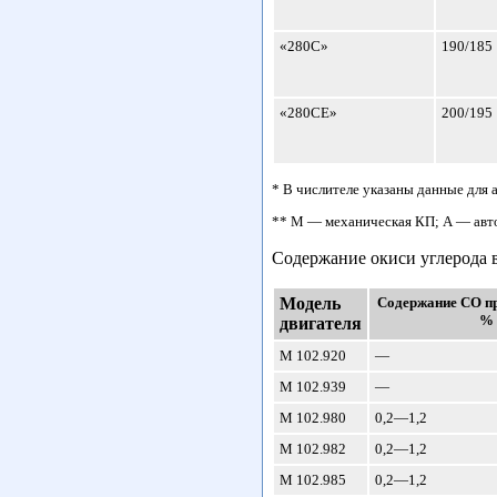
«280С»
190/185
«280СЕ»
200/195
* В числителе указаны данные для 
** М — механическая КП; А — авто
Содержание окиси углерода 
Модель
Содержание СО пр
%
двигателя
М 102.920
—
М 102.939
—
М 102.980
0,2—1,2
M 102.982
0,2—1,2
М 102.985
0,2—1,2