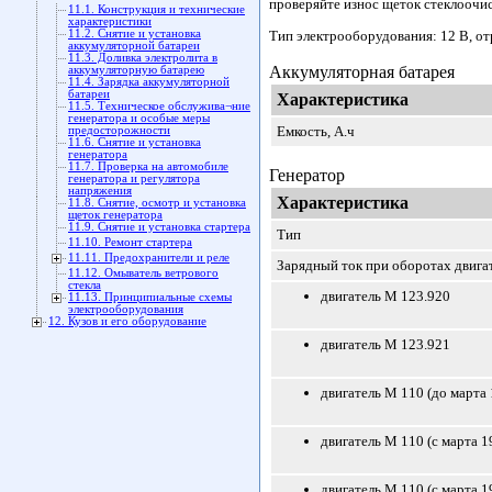
проверяйте износ щеток стеклоочис
11.1. Конструкция и технические
характеристики
11.2. Снятие и установка
Тип электрооборудования: 12 В, от
аккумуляторной батареи
11.3. Доливка электролита в
Аккумуляторная батарея
аккумуляторную батарею
11.4. Зарядка аккумуляторной
батареи
Характеристика
11.5. Техническое обслужива¬ние
генератора и особые меры
Емкость, А.ч
предосторожности
11.6. Снятие и установка
генератора
11.7. Проверка на автомобиле
Генератор
генератора и регулятора
напряжения
Характеристика
11.8. Снятие, осмотр и установка
щеток генератора
11.9. Снятие и установка стартера
Тип
11.10. Ремонт стартера
11.11. Предохранители и реле
Зарядный ток при оборотах двигат
11.12. Омыватель ветрового
стекла
двигатель М 123.920
11.13. Принципиальные схемы
электрооборудования
12. Кузов и его оборудование
двигатель М 123.921
двигатель М 110 (до марта 1
двигатель М 110 (с марта 19
двигатель М 110 (с марта 19