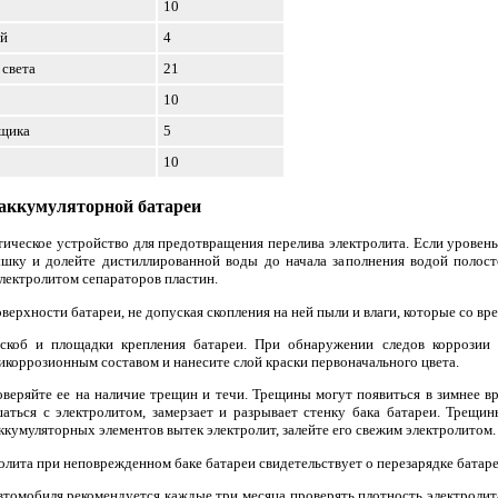
10
ей
4
 света
21
10
ящика
5
10
 аккумуляторной батареи
тическое устройство для предотвращения перелива электролита. Если уровень
шку и долейте дистиллированной воды до начала заполнения водой полосте
лектролитом сепараторов пластин.
ерхности батареи, не допуская скопления на ней пыли и влаги, которые со в
 скоб и площадки крепления батареи. При обнаружении следов коррозии
коррозионным составом и нанесите слой краски первоначального цвета.
оверяйте ее на наличие трещин и течи. Трещины могут появиться в зимнее вр
аться с электролитом, замерзает и разрывает стенку бака батареи. Трещи
аккумуляторных элементов вытек электролит, залейте его свежим электролитом.
олита при неповрежденном баке батареи свидетельствует о перезарядке батар
томобиля рекомендуется каждые три месяца проверять плотность электролита