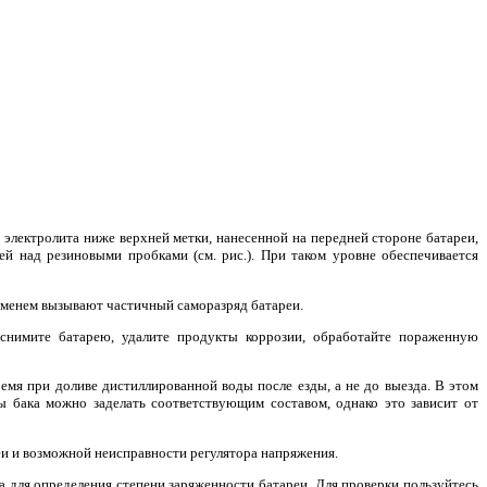
 электролита ниже верхней метки, нанесенной на передней стороне батареи,
й над резиновыми пробками (см. рис.). При таком уровне обеспечивается
ременем вызывают частичный саморазряд батареи.
 снимите батарею, удалите продукты коррозии, обработайте пораженную
емя при доливе дистиллированной воды после езды, а не до выезда. В этом
ны бака можно заделать соответствующим составом, однако это зависит от
еи и возможной неисправности регулятора напряжения.
 для определения степени заряженности батареи. Для проверки пользуйтесь