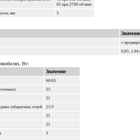
65 при 2760 об/мин
еток, мм
5
Значени
с предвар
0,85; 1,04 
омобилях, Вт:
Значение
60/65
огенные)
55
21
едних габаритных огней
21/5
21
21
а
5