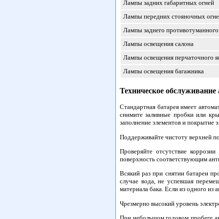
Лампы задних габаритных огней
Лампы передних стояночных огн
Лампы заднего противотуманного
Лампы освещения салона
Лампы освещения перчаточного 
Лампы освещения багажника
Техническое обслуживание
Стандартная батарея имеет автома
снимите заливные пробки или кры
заполнение элементов и покрытие э
Поддерживайте чистоту верхней пов
Проверяйте отсутствие коррозии
поверхность соответствующим анти
Всякий раз при снятии батареи пр
случае вода, не успевшая перемеш
материала бака. Если из одного из 
Чрезмерно высокий уровень электр
При небольшом годовом пробеге ав