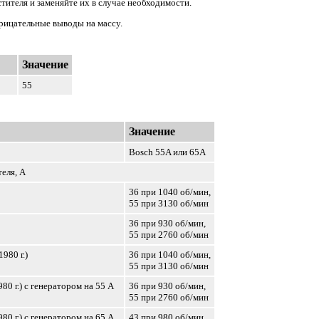
тителя и заменяйте их в случае необходимости.
рицательные выводы на массу.
Значение
55
Значение
Bosch 55A или 65А
еля, А
36 при 1040 об/мин,
55 при 3130 об/мин
36 при 930 об/мин,
55 при 2760 об/мин
980 г.)
36 при 1040 об/мин,
55 при 3130 об/мин
80 г.) с генератором на 55 А
36 при 930 об/мин,
55 при 2760 об/мин
80 г.) с генератором на 65 А
43 при 980 об/мин,