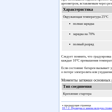
ареометром, вставляемым через ре
Характеристика
Окружающая температура 25°С
полная зарядка
зарядка на 70%
полный разряд
Следует помнить, что градуировка 
каждые 10°С превышения температ
Если состояние батареи вызывает у
о потере электролита или ухудшени
Моменты затяжки основных р
Тип соединения
Крепление стартера
«
предыдущая страница
10.7.2. Проверка и замена колодок стоя