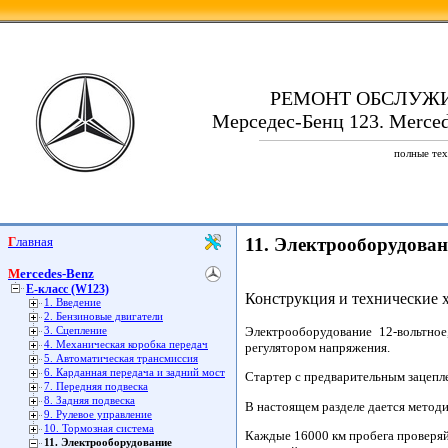
РЕМОНТ ОБСЛУЖ
Мерседес-Бенц 123. Merced
полные тех
Главная
11. Электрооборудован
Mercedes-Benz
E-класс (W123)
Конструкция и технические 
1. Введение
2. Бензиновые двигатели
Электрооборудование 12-вольтно
3. Сцепление
4. Механическая коробка передач
регулятором напряжения.
5. Автоматическая трансмиссия
6. Карданная передача и задний мост
Стартер с предварительным зацепле
7. Передняя подвеска
8. Задняя подвеска
В настоящем разделе дается методи
9. Рулевое управление
10. Тормозная система
Каждые 16000 км пробега проверяй
11. Электрооборудование