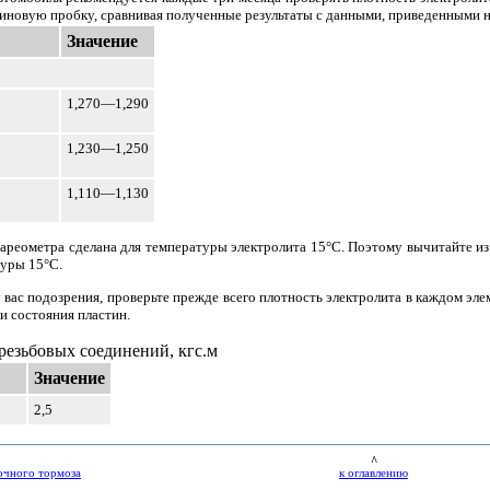
зиновую пробку, сравнивая полученные результаты с данными, приведенными 
Значение
1,270—1,290
1,230—1,250
1,110—1,130
ареометра сделана для температуры электролита 15°С. Поэтому вычитайте из 
уры 15°С.
 вас подозрения, проверьте прежде всего плотность электролита в каждом эл
и состояния пластин.
езьбовых соединений, кгс.м
Значение
2,5
^
ночного тормоза
к оглавлению