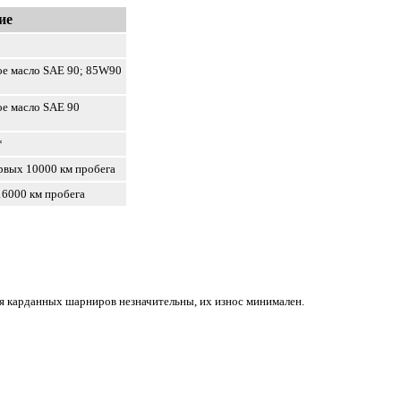
ие
ое масло SAE 90; 85W90
е масло SAE 90
*
рвых 10000 км пробега
6000 км пробега
ия карданных шарниров незначительны, их износ минимален.