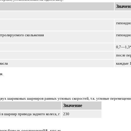
Значен
гипоидн
нтролируемого скольжения
гипоидно
0,7—1,3
после пе
масла
каждые 1
я.
 двух шариковых шарниров равных угловых скоростей, т.к. угловые перемещен
Значение
 в шарнир привода заднего колеса, г
230
езьбовых соединений*, кгс.м