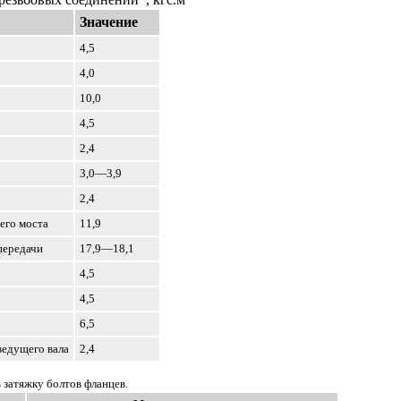
Значение
4,5
4,0
10,0
4,5
2,4
3,0—3,9
2,4
его моста
11,9
передачи
17,9—18,1
4,5
4,5
6,5
ведущего вала
2,4
 затяжку болтов фланцев.