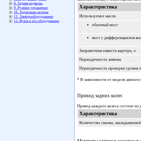
8. Задняя подвеска
Характеристика
9. Рулевое управление
10. Тормозная система
Используемое масло
11. Электрооборудование
12. Кузов и его оборудование
обычный мост
мост с дифференциалом ко
Заправочная емкость картера, л
Периодичность замены
Периодичность проверки уровня 
* В зависимости от модели двигател
Привод задних колес
Привод каждого колеса состоит из
Характеристика
Количество смазки, закладываемой
Моменты затяжки основных р