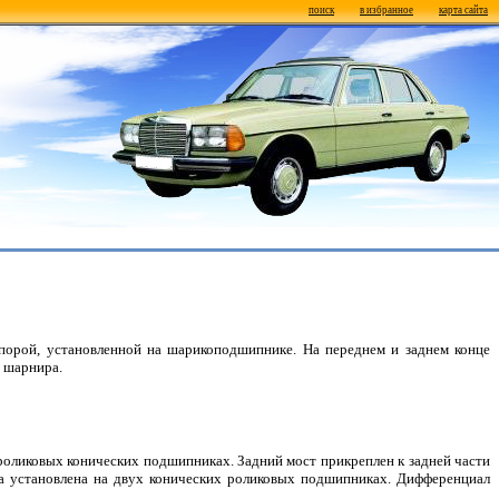
поиск
в избранное
карта сайта
опорой, установленной на шарикоподшипнике. На переднем и заднем конце
 шарнира.
роликовых конических подшипниках. Задний мост прикреплен к задней части
та установлена на двух конических роликовых подшипниках. Дифференциал