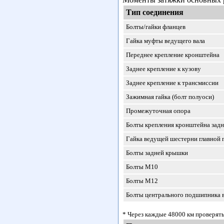
Тип соединения
Болты/гайки фланцев
Гайка муфты ведущего вала
Переднее крепление кронштейна
Заднее крепление к кузову
Заднее крепление к трансмиссии
Зажимная гайка (болт полуоси)
Промежуточная опора
Болты крепления кронштейна задн
Гайка ведущей шестерни главной 
Болты задней крышки
Болты М10
Болты М12
Болты центрального подшипника 
* Через каждые 48000 км проверять