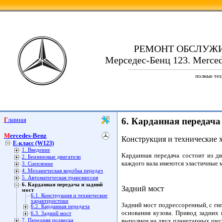
РЕМОНТ ОБСЛУЖ
Мерседес-Бенц 123. Merced
полные тех
Главная
6. Карданная передача
Mercedes-Benz
Конструкция и технические 
E-класс (W123)
1. Введение
Карданная передача состоит из д
2. Бензиновые двигатели
каждого вала имеются эластичные
3. Сцепление
4. Механическая коробка передач
5. Автоматическая трансмиссия
6. Карданная передача и задний
Задний мост
мост
6.1. Конструкция и технические
характеристики
Задний мост подрессоренный, с ги
6.2. Карданная передача
основания кузова. Привод задних
6.3. Задний мост
выполнен на двух планетарных шес
7. Передняя подвеска