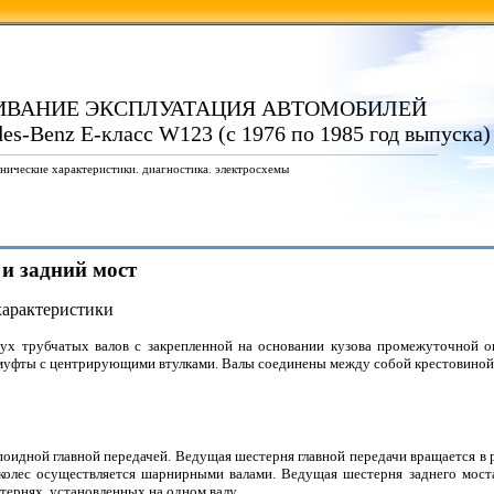
ИВАНИЕ ЭКСПЛУАТАЦИЯ АВТОМОБИЛЕЙ
es-Benz E-класс W123 (с 1976 по 1985 год выпуска)
нические характеристики. диагностика. электросхемы
 и задний мост
характеристики
вух трубчатых валов с закрепленной на основании кузова промежуточной 
 муфты с центрирующими втулками. Валы соединены между собой крестовиной
поидной главной передачей. Ведущая шестерня главной передачи вращается в 
 колес осуществляется шарнирными валами. Ведущая шестерня заднего мос
тернях, установленных на одном валу.