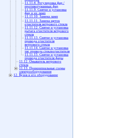
11.11.8. Регулировка фар /
противотуманных фар
11.11.9. Снятие и установка
фар и их ламп
11.11.10. Замена ламп
11.11.11. Замена щеток
очистителя ветрового стекла
11.11.12. Снятие и установка
рычага очистителя ветрового
стекла
11.11.13. Снятие и установка
привода очистителя
ветрового стекла
11.11.14. Снятие и установка
тяг привода стеклоочистителя
11.11.15. Снятие и установка
привода очистителя фары
11.12. Омыватель ветрового
стекла
11.13. Принципиальные схемы
электрооборудования
12. Кузов и его оборудование