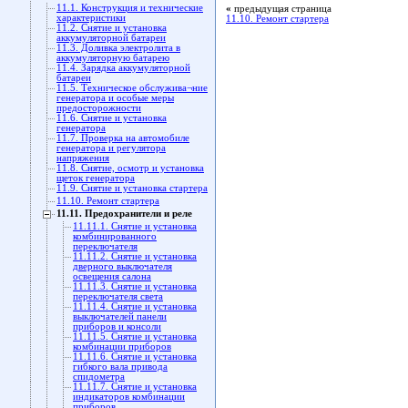
11.1. Конструкция и технические
«
предыдущая страница
характеристики
11.10. Ремонт стартера
11.2. Снятие и установка
аккумуляторной батареи
11.3. Доливка электролита в
аккумуляторную батарею
11.4. Зарядка аккумуляторной
батареи
11.5. Техническое обслужива¬ние
генератора и особые меры
предосторожности
11.6. Снятие и установка
генератора
11.7. Проверка на автомобиле
генератора и регулятора
напряжения
11.8. Снятие, осмотр и установка
щеток генератора
11.9. Снятие и установка стартера
11.10. Ремонт стартера
11.11. Предохранители и реле
11.11.1. Снятие и установка
комбинированного
переключателя
11.11.2. Снятие и установка
дверного выключателя
освещения салона
11.11.3. Снятие и установка
переключателя света
11.11.4. Снятие и установка
выключателей панели
приборов и консоли
11.11.5. Снятие и установка
комбинации приборов
11.11.6. Снятие и установка
гибкого вала привода
спидометра
11.11.7. Снятие и установка
индикаторов комбинации
приборов