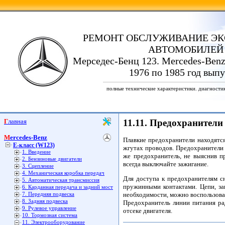
РЕМОНТ ОБСЛУЖИВАНИЕ ЭК
АВТОМОБИЛЕЙ
Мерседес-Бенц 123. Mercedes-Benz
1976 по 1985 год выпу
полные технические характеристики. диагности
Главная
11.11. Предохранители 
Mercedes-Benz
Плавкие предохранители находятся
E-класс (W123)
жгутах проводов. Предохранители 
1. Введение
же предохранитель, не выяснив п
2. Бензиновые двигатели
всегда выключайте зажигание.
3. Сцепление
4. Механическая коробка передач
Для доступа к предохранителям с
5. Автоматическая трансмиссия
пружинными контактами. Цепи, за
6. Карданная передача и задний мост
необходимости, можно воспользова
7. Передняя подвеска
8. Задняя подвеска
Предохранитель линии питания ра
9. Рулевое управление
отсеке двигателя.
10. Тормозная система
11. Электрооборудование