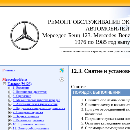
РЕМОНТ ОБСЛУЖИВАНИЕ ЭК
АВТОМОБИЛЕЙ
Мерседес-Бенц 123. Mercedes-Benz
1976 по 1985 год выпу
полные технические характеристики. диагности
Главная
12.3. Снятие и устан
Mercedes-Benz
E-класс (W123)
Снятие
1. Введение
2. Бензиновые двигатели
ПОРЯДОК ВЫПОЛНЕНИЯ
3. Сцепление
Снимите обе лампы освеще
4. Механическая коробка передач
5. Автоматическая трансмиссия
Снимите лампу и выключат
6. Карданная передача и задний мост
При уже отсоединенной ак
7. Передняя подвеска
багажника.
8. Задняя подвеска
Подложите куски ткани по
9. Рулевое управление
Отметьте карандашом полож
10. Тормозная система
С помощью помощника сним
11. Электрооборудование