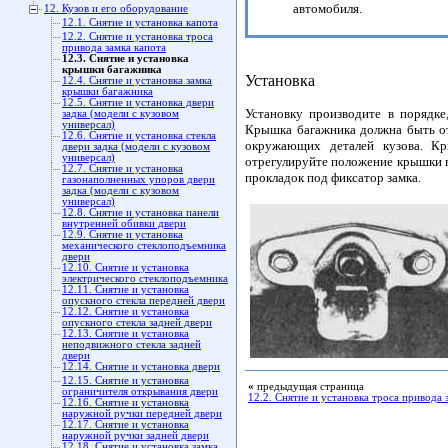
автомобиля.
12. Кузов и его оборудование
12.1. Снятие и установка капота
12.2. Снятие и установка троса
привода замка капота
12.3. Снятие и установка
крышки багажника
Установка
12.4. Снятие и установка замка
крышки багажника
12.5. Снятие и установка двери
Установку производите в порядке
задка (модели с кузовом
универсал)
Крышка багажника должна быть от
12.6. Снятие и установка стекла
окружающих деталей кузова. Кр
двери задка (модели с кузовом
универсал)
отрегулируйте положение крышки в
12.7. Снятие и установка
прокладок под фиксатор замка.
газонаполненных упоров двери
задка (модели с кузовом
универсал)
12.8. Снятие и установка панели
внутренней обивки двери
12.9. Снятие и установка
механического стеклоподъемника
двери
12.10. Снятие и установка
электрического стеклоподъемника
12.11. Снятие и установка
опускного стекла передней двери
12.12. Снятие и установка
опускного стекла задней двери
12.13. Снятие и установка
неподвижного стекла задней
двери
12.14. Снятие и установка двери
12.15. Снятие и установка
«
предыдущая страница
ограничителя открывания двери
12.2. Снятие и установка троса привода 
12.16. Снятие и установка
наружной ручки передней двери
12.17. Снятие и установка
наружной ручки задней двери
12.18. Снятие и установка замка