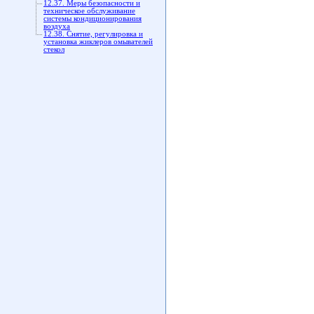
12.37. Меры безопасности и
техническое обслуживание
системы кондиционирования
воздуха
12.38. Снятие, регулировка и
установка жиклеров омывателей
стекол