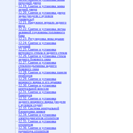
передней двери
12.19. Снятие и установка замка
задней двери
12.20. Снятие и установка двери
задка (модели с кузовом
универсал)
12.21. Наружное зеркало заднего
вида
12.22. Снятие и установка лючка
заливной горловины топливного
бака
12.23. Регулировка люка крыши
12.24. Снятие и установка
сидений
12.25. Снятие и установка
ветрового стекла и заднего стекла
12.26. Снятие и установка стекла
заднего бокового окна
12.27. Снятие и установка
стеклоподъемника заднего
бокового окна
12.28. Снятие и установка панели
приборов
12.29. Снятие и установка
вещевого ящика и его крышки
12.30. Снятие и установка
центральной консоли
12.31. Снятие и установка
бамперов
12.32. Снятие и установка
заднего вещевого ящика (модели
с кузовом седан)
12.33. Система центральной
блокировки замков
12.34. Снятие и установка
электродвигателя отопителя
12.35. Снятие и установка
отопителя
12.36. Снятие и установка
радиатора отопителя