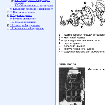
5.4. Трансформатор крутящего
момента
5.5. Обслуживание и регулировка
6. Карданная передача и задний мост
7. Передняя подвеска
8. Задняя подвеска
9. Рулевое управление
10. Тормозная система
11. Электрооборудование
12. Кузов и его оборудование
1 — картер коробки передач и транс
2 — масляный картер
3 — прокладка масляного картера
4 — задняя крышка
5 — передняя крышка
6 — корпус переднего насоса
7 — защитная крышка центробежного 
Слив масла
Местоположе