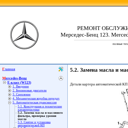
РЕМОНТ ОБСЛУЖ
Мерседес-Бенц 123. Merced
полные тех
Главная
5.2. Замена масла и м
Mercedes-Benz
E-класс (W123)
Детали картера автоматической КП
1. Введение
2. Бензиновые двигатели
3. Сцепление
4. Механическая коробка передач
5. Автоматическая трансмиссия
5.1. Конструкция и технические
характеристики
5.2. Замена масла и масляного
фильтра, проверка уровня
масла
5.3. Снятие и установка
автоматической КП