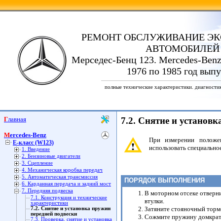
РЕМОНТ ОБСЛУЖИВАНИЕ ЭК
АВТОМОБИЛЕЙ
Мерседес-Бенц 123. Mercedes-Benz
1976 по 1985 год выпу
полные технические характеристики. диагности
Главная
7.2. Снятие и установ
Mercedes-Benz
При измерении положен
E-класс (W123)
использовать специально
1. Введение
2. Бензиновые двигатели
3. Сцепление
4. Механическая коробка передач
5. Автоматическая трансмиссия
ПОРЯДОК ВЫПОЛНЕНИЯ
6. Карданная передача и задний мост
7. Передняя подвеска
В моторном отсеке отверни
7.1. Конструкция и технические
втулки.
характеристики
Затяните стояночный тормо
7.2. Снятие и установка пружин
передней подвески
Сожмите пружину домкрат-
7.3. Проверка, снятие и установка