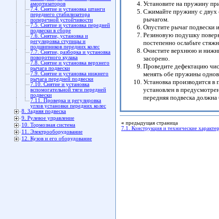
Установите на пружину при
амортизаторов
7.4. Снятие и установка штанги
Сжимайте пружину с двух 
переднего стабилизатора
рычагом.
поперечной устойчивости
7.5. Снятие и установка передней
Опустите рычаг подвески и
подвески в сборе
Резиновую подушку поверн
7.6. Снятие, установка и
регулировка ступицы и
постепенно ослабьте стяж
подшипников передних колес
Очистите верхнюю и нижню
7.7. Снятие, разборка и установка
поворотного кулака
засорено.
7.8. Снятие и установка верхнего
Проведите дефектацию чис
рычага подвески
менять обе пружины однов
7.9. Снятие и установка нижнего
рычага передней подвески
Установка производится в 
7.10. Снятие и установка
установлен в предусмотрен
вспомогательной тяги передней
подвески
передняя подвеска должна 
7.11. Проверка и регулировка
углов установки передних колес
8. Задняя подвеска
9. Рулевое управление
«
предыдущая страница
10. Тормозная система
7.1. Конструкция и технические характе
11. Электрооборудование
12. Кузов и его оборудование