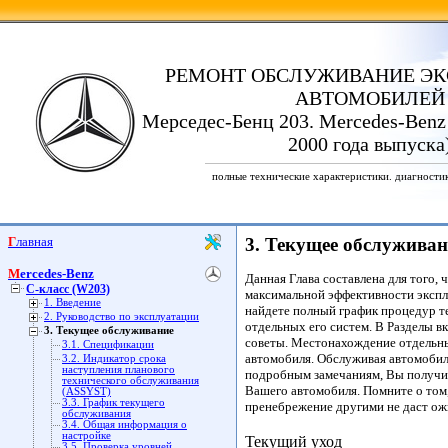
РЕМОНТ ОБСЛУЖИВАНИЕ ЭК
АВТОМОБИЛЕЙ
Мерседес-Бенц 203. Mercedes-Benz
2000 года выпуска
полные технические характеристики. диагности
Главная
3. Текущее обслуживан
Mercedes-Benz
Данная Глава составлена для того
C-класс (W203)
максимальной эффективности экспл
1. Введение
найдете полный график процедур т
2. Руководство по эксплуатации
отдельных его систем. В Разделы в
3. Текущее обслуживание
советы. Местонахождение отдельны
3.1. Спецификации
автомобиля. Обслуживая автомобил
3.2. Индикатор срока
наступления планового
подробным замечаниям, Вы получи
технического обслуживания
Вашего автомобиля. Помните о том,
(ASSYST)
3.3. График текущего
пренебрежение другими не даст ож
обслуживания
3.4. Общая информация о
настройке
Текущий уход
3.5. Проверка уровней