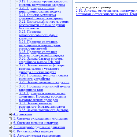
3.19. Проверка уровня жидкости
системы регулировки клиренса
«
предыдущая страница
3.20. Проверка системы
2.18. Аптечка, огнетушитель, инструмент
кондиционирования воздуха
остановки и отсек запасного колеса. Гер
3.21. Очистка механизма
сдвижной панели люка крыши
3.22. Визуальный контроль ремня
безопасности и блока подушки
безопасности
3.23. Проверка
работоспособности фар и
клаксона
3.24. Проверка состояния,
регулировка и замена щёток
стеклоочистителей
3.25. Проверка состояния
батареи, уход за ней и зарядка
3.26. Замена батареи системы
аварийного вызова Tele-Aid
3.27. Замена элемента фильтра
воздуха салона / угольного
фильтра очистки воздуха
3.28. Проверка, очистка и смазка
сцепного устройства
3.29. Замена тормозной жидкости
3.30. Проверка эластичной муфты
карданного вала
3.31. Проверка и замена свечей
зажигания. Проверка состояния
высоковольтных проводов
3.32. Замена элемента
воздушного фильтра двигателя
3.33. Замена топливного фильтра
4. Двигатель
5. Системы охлаждения и отопления
6. Системы питания и выпуска
7. Электрооборудование двигателя
8. Ручная коробка передач
9. Автоматическая трансмиссия