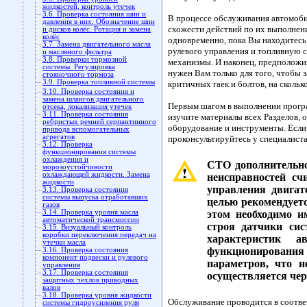
жидкостей, контроль утечек
3.6. Проверка состояния шин и
В процессе обслуживания автомоби
давления в них. Обозначение шин
схожести действий по их выполнени
и дисков колёс. Ротация и замена
колёс
одновременно, пока Вы находитесь 
3.7. Замена двигательного масла
рулевого управления и топливную с
и масляного фильтра
3.8. Проверки тормозной
механизмы. И наконец, предположи
системы. Регулировка
нужен Вам только для того, чтобы 
стояночного тормоза
3.9. Проверка топливной системы
критичных гаек и болтов, на скольк
3.10. Проверка состояния и
замена шлангов двигательного
Первым шагом в выполнении програ
отсека, локализация утечек
3.11. Проверка состояния
изучите материалы всех Разделов,
ребристых ремней серпантинного
оборудование и инструменты. Если
привода вспомогательных
агрегатов
проконсультируйтесь у специалиста
3.12. Проверка
функционирования системы
охлаждения и
СТО дополнительно
морозоустойчивости
охлаждающей жидкости. Замена
неисправностей с
жидкости
управления двигат
3.13. Проверка состояния
системы выпуска отработавших
целью рекомендует
газов
3.14. Проверка уровня масла
этом необходимо и
автоматической трансмиссии
строя датчики си
3.15. Визуальный контроль
коробки переключения передач на
характеристик 
утечки масла
функционирования
3.16. Проверка состояния
компонент подвески и рулевого
параметров, что 
управления
3.17. Проверка состояния
осуществляется чер
защитных чехлов приводных
валов
3.18. Проверка уровня жидкости
Обслуживание проводится в соотве
системы гидроусиления руля