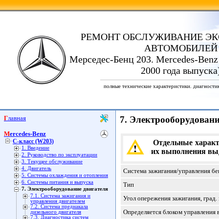
РЕМОНТ ОБСЛУЖИВАНИЕ ЭК
АВТОМОБИЛЕЙ
Мерседес-Бенц 203. Mercedes-Benz
2000 года выпуска
полные технические характеристики. диагности
Главная
7. Электрооборудовани
Mercedes-Benz
C-класс (W203)
Отдельные характе
1. Введение
их выполнения в
2. Руководство по эксплуатации
3. Текущее обслуживание
4. Двигатель
Система зажигания/управления бе
5. Системы охлаждения и отопления
6. Системы питания и выпуска
Тип
7. Электрооборудование двигателя
7.1. Система зажигания и
Угол опережения зажигания, град
управления двигателем
7.2. Система преднакала
Определяется блоком управления в
дизельного двигателя
7.3. Диагностика систем