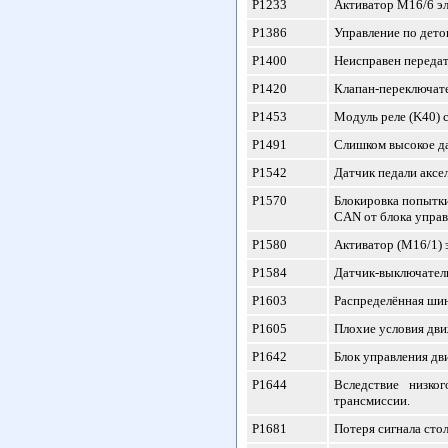
P1233
Активатор М16/6 эл
P1386
Управление по дет
P1400
Неисправен передат
P1420
Клапан-переключате
P1453
Модуль реле (K40) 
P1491
Слишком высокое да
P1542
Датчик педали аксел
P1570
Блокировка попытки
CAN от блока упра
P1580
Активатор (М16/1) 
P1584
Датчик-выключатель 
P1603
Распределённая шин
P1605
Плохие условия дви
P1642
Блок управления дв
P1644
Вследствие низко
трансмиссии.
P1681
Потеря сигнала сто