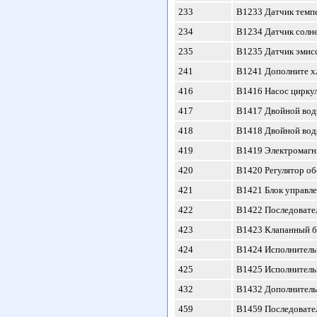
233
B1233 Датчик темпе
234
B1234 Датчик солне
235
B1235 Датчик эмисс
241
B1241 Дополните хл
416
B1416 Насос цирку
417
B1417 Двойной водя
418
B1418 Двойной вод
419
B1419 Электромагн
420
B1420 Регулятор об
421
B1421 Блок управл
422
B1422 Последовател
423
B1423 Клапанный б
424
B1424 Исполнительн
425
B1425 Исполнительн
432
B1432 Дополнитель
459
B1459 Последовател