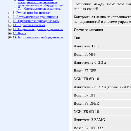
электронного управления и
Смещение между моментом нач
диагностическое оборудование
парных свечей
7.4. Системы заряда и запуска
8. Ручная коробка передач
Контрольная лампа неисправносте
9. Автоматическая трансмиссия
10. Сцепление и приводные валы
неисправностей в системе управл
11. Тормозная система
12. Подвеска и рулевое управление
Свечи зажигания
13. Кузов
14. Бортовое электрооборудование
Тип
Двигатели 1.8 л
Bosch F6MPP
Двигатели 2.0, 2.3 л
Bosch F7 DPP
NGK IFR 6D-10
Двигатели 2.6, 3.2 л (кроме 3.2AM
Bosch F7 DPP
Bosch F8 DPER
NGK IFR 6D-10
Двигатель 3.2AMG
Bosch F7 DPP 332