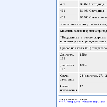
460
B1460 Светодиод –
461
B1461 Светодиод –
462
B1462 Сигнал полно
Усилия затягивания резьбовых со
Моменты затяжки крепежа приведе
*Выделенные в тексте жирным
шрифтом усилия приведены лишь 
Провод на клемме (В+) генератора
Двигатель
15Нм
111
Двигатель
18Нм
112
Свечи
28 (двигатель 271: 2
зажигания
Свечи
12
накаливания
«
предыдущая страница
6.4.7. Интеркулер - общая информация