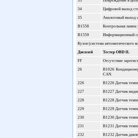
33
Повреждение в цепи
34
Цифровой выход ст
35
Аналоговый выход с
В1558
Контрольная лампа 
В1559
Информационный сиг
Кузов (система автоматического к
Дисплей
Тестер OBD II.
FF
Отсутствие зарегис
26
B1026 Кондиционер
CAN.
226
B1226 Датчик темпе
227
B1227 Датчик индик
228
B1228 Датчик темпе
229
B1229 Датчик темпе
230
B1230 Датчик темпе
231
B1231 Датчик темпе
232
B1232 Датчик давле