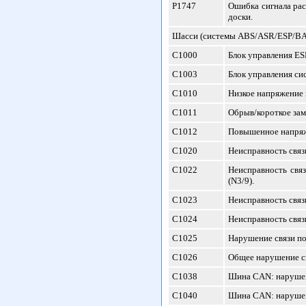
P1747
Ошибка сигнала ра
доски.
Шасси (системы ABS/ASR/ESP/BA
С1000
Блок управления ES
С1003
Блок управления си
С1010
Низкое напряжение 
С1011
Обрыв/короткое зам
С1012
Повышенное напряже
С1020
Неисправность связ
С1022
Неисправность свя
(N3/9).
С1023
Неисправность связ
С1024
Неисправность связ
С1025
Нарушение связи по
С1026
Общее нарушение с
С1038
Шина СAN: нарушена
С1040
Шина СAN: нарушена