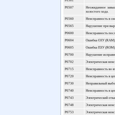
P0501
P0507
Неожиданное завыш
холостого хода.
P0560
Неисправность в си
P0565
Нарушение при выра
P0600
Неисправность посл
P0604
Ошибка ОЗУ (RAM) 
P0605
Ошибка ПЗУ (ROM) 
P0700
Нарушение исправн
P0702
Электрическая неис
P0715
Неисправность во в
P0720
Неисправность в це
P0730
Неправильный выбо
P0740
Неисправность в це
P0743
Электрический отка
P0748
Электрическая неис
P0753
Электрическая неис