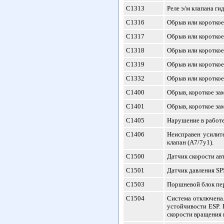
С1313
Реле э/м клапана ги
С1316
Обрыв или короткое
С1317
Обрыв или короткое 
С1318
Обрыв или короткое
С1319
Обрыв или короткое 
С1332
Обрыв или короткое
С1400
Обрыв, короткое за
С1401
Обрыв, короткое за
С1405
Нарушение в работе
С1406
Неисправен усилит
клапан (A7/7y1).
С1500
Датчик скорости ав
С1501
Датчик давления SP
С1503
Поршневой блок пер
С1504
Система отключена.
устойчивости ESP. 
скорости вращения 