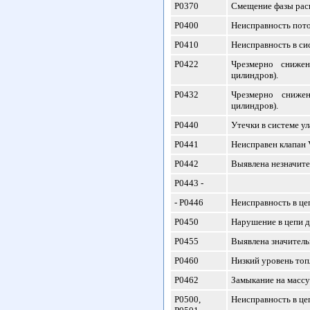
P0370
Смещение фазы расп
P0400
Неисправность пото
P0410
Неисправность в си
P0422
Чрезмерно снижен
цилиндров).
P0432
Чрезмерно снижен
цилиндров).
P0440
Утечки в системе у
P0441
Неисправен клапан
P0442
Выявлена незначите
P0443 -
- Р0446
Неисправность в це
P0450
Нарушение в цепи д
P0455
Выявлена значитель
P0460
Низкий уровень топл
P0462
Замыкание на массу
P0500,
Неисправность в це