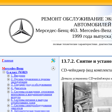
РЕМОНТ ОБСЛУЖИВАНИЕ ЭК
АВТОМОБИЛЕЙ
Мерседес-Бенц 463. Mercedes-Benz
1999 года выпуска
полные технические характеристики. диагности
Главная
13.7.2. Снятие и уста
Mercedes-Benz
CD-чейнджер (код комплекта
G-класс (W463)
1. Введение
Детали установки CD-чейнджера на
2. Органы управления и приемы
эксплуатации
3. Текущий уход и обслуживание
4. Двигатель
5. Системы охлаждения, отопления,
вентиляции и кондиционирования
воздуха
6. Системы питания и выпуска
отработавших газов
7. Системы электрооборудования
двигателя
8. Автоматическая трансмиссия