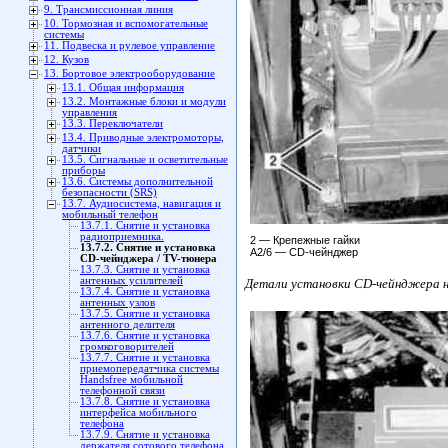
9. Трансмиссионная линия
10. Тормозная и вспомогательные
системы
11. Подвеска и рулевое управление
12. Кузов
13. Бортовое электрооборудование
13.1. Общая информация
13.2. Монтажные блоки и модули
управления
13.3. Переключатели
13.4. Приводные электромоторы,
датчики
13.5. Сигнальные и осветительные
приборы
13.6. Системы дополнительной
безопасности (SRS)
13.7. Аудиосистема, навигация и
мобильный телефон
13.7.1. Снятие и установка
радиоприемника.
2 — Крепежные гайки
13.7.2. Снятие и установка
А2/6 — CD-чейнджер
CD-чейнджера / TV-тюнера
13.7.3. Снятие и установка
антенных усилителей
Детали установки CD-чейнджера на
13.7.4. Снятие и установка
антенных узлов
13.7.5. Снятие и установка
антенного делителя
13.7.6. Снятие и установка
громкоговорителей
13.7.7. Снятие и установка
приемопередатчика системы
Handsfree мобильной
телефонной связи
13.7.8. Снятие и установка
интерфейса мобильного
телефона
13.7.9. Снятие и установка
держателя сотового телефона