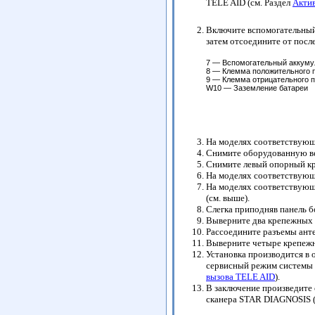
TELE AID (см. Раздел
Актив
Включите вспомогательный 
затем отсоедините от посл
7 — Вспомогательный аккуму
8 — Клемма положительного 
9 — Клемма отрицательного 
W10 — Заземление батареи
На моделях соответствующ
Снимите оборудованную ве
Снимите левый опорный кр
На моделях соответствующе
На моделях соответствующ
(см. выше).
Слегка приподняв панель бо
Выверните два крепежных 
Рассоедините разъемы анте
Выверните четыре крепежны
Установка производится в 
сервисный режим системы 
вызова TELE AID
).
В заключение произведите
сканера STAR DIAGNOSIS (