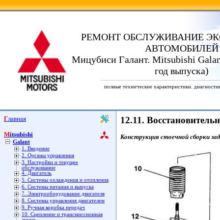
РЕМОНТ ОБСЛУЖИВАНИЕ ЭК
АВТОМОБИЛЕЙ
Мицубиси Галант. Mitsubishi Galan
год выпуска)
полные технические характеристики. диагности
Главная
12.11. Восстановитель
Mitsubishi
Конструкция стоечной сборки задне
Galant
1. Введение
2. Органы управления
3. Настройки и текущее
обслуживание
4. Двигатель
5. Системы охлаждения и отопления
6. Системы питания и выпуска
7. Электрооборудование двигателя
8. Системы управления двигателем
9. Ручная коробка передач
10. Сцепление и трансмиссионная
линия