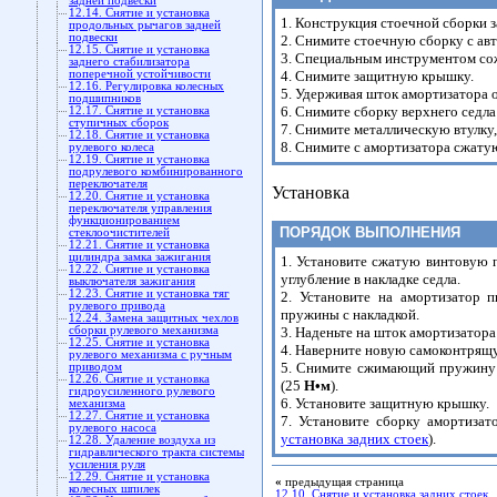
задней подвески
12.14. Снятие и установка
1. Конструкция стоечной сборки з
продольных рычагов задней
подвески
2. Снимите стоечную сборку с авт
12.15. Снятие и установка
3. Специальным инструментом со
заднего стабилизатора
поперечной устойчивости
4. Снимите защитную крышку.
12.16. Регулировка колесных
5. Удерживая шток амортизатора 
подшипников
6. Снимите сборку верхнего седла
12.17. Снятие и установка
ступичных сборок
7. Снимите металлическую втулку,
12.18. Снятие и установка
8. Снимите с амортизатора сжат
рулевого колеса
12.19. Снятие и установка
подрулевого комбинированного
переключателя
Установка
12.20. Снятие и установка
переключателя управления
функционированием
ПОРЯДОК ВЫПОЛНЕНИЯ
стеклоочистителей
12.21. Снятие и установка
цилиндра замка зажигания
1. Установите сжатую винтовую 
12.22. Снятие и установка
углубление в накладке седла.
выключателя зажигания
12.23. Снятие и установка тяг
2. Установите на амортизатор п
рулевого привода
пружины с накладкой.
12.24. Замена защитных чехлов
сборки рулевого механизма
3. Наденьте на шток амортизатора
12.25. Снятие и установка
4. Наверните новую самоконтрящу
рулевого механизма с ручным
5. Снимите сжимающий пружину и
приводом
12.26. Снятие и установка
(25
H•м
).
гидроусиленного рулевого
6. Установите защитную крышку.
механизма
12.27. Снятие и установка
7. Установите сборку амортиза
рулевого насоса
установка задних стоек
).
12.28. Удаление воздуха из
гидравлического тракта системы
усиления руля
12.29. Снятие и установка
«
предыдущая страница
колесных шпилек
12.10. Снятие и установка задних стоек