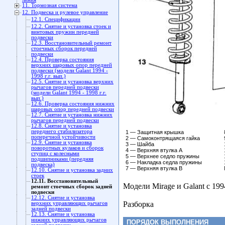
11. Тормозная система
12. Подвеска и рулевое управление
12.1. Спецификации
12.2. Снятие и установка стоек и
винтовых пружин передней
подвески
12.3. Восстановительный ремонт
стоечных сборок передней
подвески
12.4. Проверка состояния
верхних шаровых опор передней
подвески (модели Galant 1994 -
1998 г.г. вып.)
12.5. Снятие и установка верхних
рычагов передней подвески
(модели Galant 1994 - 1998 г.г.
вып.)
12.6. Проверка состояния нижних
шаровых опор передней подвески
12.7. Снятие и установка нижних
рычагов передней подвески
12.8. Снятие и установка
переднего стабилизатора
1 — Защитная крышка
поперечной устойчивости
2 — Самоконтрящаяся гайка
12.9. Снятие и установка
3 — Шайба
поворотных кулаков и сборок
4 — Верхняя втулка А
ступиц с колесными
5 — Верхнее седло пружины
подшипниками (передняя
6 — Накладка седла пружины
подвеска)
7 — Верхняя втулка В
12.10. Снятие и установка задних
стоек
12.11. Восстановительный
Модели Mirage и Galant с 1994
ремонт стоечных сборок задней
подвески
12.12. Снятие и установка
Разборка
верхних управляющих рычагов
задней подвески
12.13. Снятие и установка
нижних управляющих рычагов
ПОРЯДОК ВЫПОЛНЕНИЯ