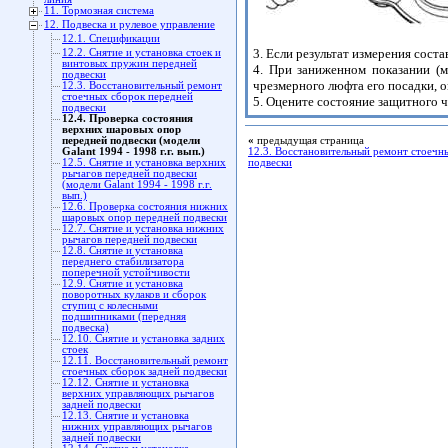
11. Тормозная система
12. Подвеска и рулевое управление
12.1. Спецификации
3. Если результат измерения соста
12.2. Снятие и установка стоек и
винтовых пружин передней
4. При заниженном показании (
подвески
чрезмерного люфта его посадки, 
12.3. Восстановительный ремонт
стоечных сборок передней
5. Оцените состояние защитного ч
подвески
12.4. Проверка состояния
верхних шаровых опор
передней подвески (модели
«
предыдущая страница
Galant 1994 - 1998 г.г. вып.)
12.3. Восстановительный ремонт стоечн
12.5. Снятие и установка верхних
подвески
рычагов передней подвески
(модели Galant 1994 - 1998 г.г.
вып.)
12.6. Проверка состояния нижних
шаровых опор передней подвески
12.7. Снятие и установка нижних
рычагов передней подвески
12.8. Снятие и установка
переднего стабилизатора
поперечной устойчивости
12.9. Снятие и установка
поворотных кулаков и сборок
ступиц с колесными
подшипниками (передняя
подвеска)
12.10. Снятие и установка задних
стоек
12.11. Восстановительный ремонт
стоечных сборок задней подвески
12.12. Снятие и установка
верхних управляющих рычагов
задней подвески
12.13. Снятие и установка
нижних управляющих рычагов
задней подвески