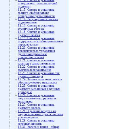
12.14. Снятие и установка
продольных рычагов задней
подвески
12.15. Снятие и установка
заднего стабилизатора
поперечной устойчивости
12.16. Регулировка колесных
подшипников
12.17. Снятие и установка
ступичных сборок
12.18. Снятие и установка
рулевого колеса
12.19. Снятие и установка
подрулевого комбинированного
переключателя
12.20. Снятие и установка
переключателя управления
функционированием
стеклоочистителей
12.21. Снятие и установка
цилиндра замка зажигания
12.22. Снятие и установка
выключателя зажигания
12.23. Снятие и установка тяг
рулевого привода
12.24. Замена защитных чехлов
сборки рулевого механизма
12.25. Снятие и установка
рулевого механизма с ручным
приводом
12.26. Снятие и установка
гидроусиленного рулевого
механизма
12.27. Снятие и установка
рулевого насоса
12.28. Удаление воздуха из
гидравлического тракта системы
усиления руля
12.29. Снятие и установка
колесных шпилек
12.30. Колеса и шины - общая