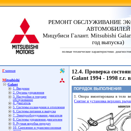
РЕМОНТ ОБСЛУЖИВАНИЕ ЭК
АВТОМОБИЛЕЙ
Мицубиси Галант. Mitsubishi Galan
год выпуска)
полные технические характеристики. диагности
Главная
12.4. Проверка состоя
Galant 1994 - 1998 г.г. 
Mitsubishi
Galant
ПОРЯДОК ВЫПОЛНЕНИЯ
1. Введение
2. Органы управления
1. Опора вмонтирована в тело ве
3. Настройки и текущее
обслуживание
Снятие и установка верхних рычаго
4. Двигатель
5. Системы охлаждения и отопления
6. Системы питания и выпуска
7. Электрооборудование двигателя
8. Системы управления двигателем
9. Ручная коробка передач
10. Сцепление и трансмиссионная
линия