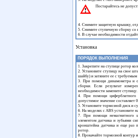
Постарайтесь не допуст
4. Снимите защитную крышку, от
5. Снимите ступичную сборку со 
6. В случае необходимости отдайт
Установка
ПОРЯДОК ВЫПОЛНЕНИЯ
1. Закрепите на ступице ротор кол
2. Установите ступицу на свое ш
шайбу) и затяните ее с требуемым
3. При помощи динамометра и о
сборки. Если результат измер
необходимости замените ступицу.
4. При помощи циферблатного 
допустимое значение составляет 0
5. Установите тормозной диск и с
6. На моделях с ABS установите н
7. При помощи немагнитного щ
элементом датчика и зубьями сиг
кронштейна датчика и еще раз п
ротор.
8. Прокачайте тормозной контур и