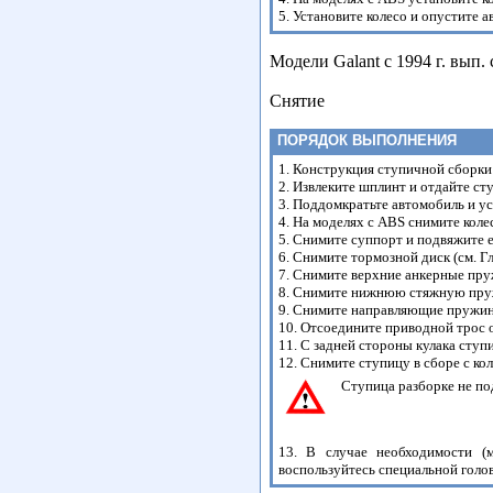
5. Установите колесо и опустите 
Модели Galant с 1994 г. вып
Снятие
ПОРЯДОК ВЫПОЛНЕНИЯ
1. Конструкция ступичной сборки
2. Извлеките шплинт и отдайте ст
3. Поддомкратьте автомобиль и ус
4. На моделях с ABS снимите коле
5. Снимите суппорт и подвяжите е
6. Снимите тормозной диск (см. Г
7. Снимите верхние анкерные пр
8. Снимите нижнюю стяжную пру
9. Снимите направляющие пружи
10. Отсоедините приводной трос 
11. С задней стороны кулака ступ
12. Снимите ступицу в сборе с к
Ступица разборке не по
13. В случае необходимости (
воспользуйтесь специальной голо