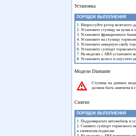
Установка
ПОРЯДОК ВЫПОЛНЕНИЯ
1. Напрессуйте ротор колесного д
2. Установите ступицу на кулак и
3. Установите фрикционного башм
4. Установите на ступицу тормозн
5. Установите анкерную скобу тор
6. Установите суппорт тормозного
7. На моделях с ABS установите к
8. Установите колесо и опустите 
Модели Diamante
Ступица на данных моде
должна быть заменена в с
Снятие
ПОРЯДОК ВЫПОЛНЕНИЯ
1. Поддомкратьте автомобиль и ус
2. Снимите суппорт тормозного м
к элементам подвески.
3. На моделях с ABS выверните к