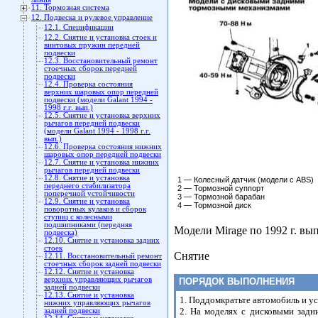
11. Тормозная система
12. Подвеска и рулевое управление
12.1. Спецификации
12.2. Снятие и установка стоек и
винтовых пружин передней
подвески
12.3. Восстановительный ремонт
стоечных сборок передней
подвески
12.4. Проверка состояния
верхних шаровых опор передней
подвески (модели Galant 1994 -
1998 г.г. вып.)
12.5. Снятие и установка верхних
рычагов передней подвески
(модели Galant 1994 - 1998 г.г.
вып.)
12.6. Проверка состояния нижних
шаровых опор передней подвески
12.7. Снятие и установка нижних
рычагов передней подвески
12.8. Снятие и установка
1 — Колесный датчик (модели с ABS)
переднего стабилизатора
2 — Тормозной суппорт
поперечной устойчивости
3 — Тормозной барабан
12.9. Снятие и установка
4 — Тормозной диск
поворотных кулаков и сборок
ступиц с колесными
подшипниками (передняя
Модели Mirage по 1992 г. вып
подвеска)
12.10. Снятие и установка задних
стоек
Снятие
12.11. Восстановительный ремонт
стоечных сборок задней подвески
12.12. Снятие и установка
верхних управляющих рычагов
ПОРЯДОК ВЫПОЛНЕНИЯ
задней подвески
12.13. Снятие и установка
1. Поддомкратьте автомобиль и ус
нижних управляющих рычагов
2. На моделях с дисковыми зад
задней подвески