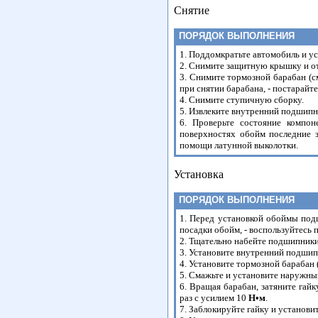
Снятие
ПОРЯДОК ВЫПОЛНЕНИЯ
1. Поддомкратьте автомобиль и ус
2. Снимите защитную крышку и от
3. Снимите тормозной барабан (с
при снятии барабана, - постарайте
4. Снимите ступичную сборку.
5. Извлеките внутренний подшипн
6. Проверьте состояние компон
поверхностях обойм последние 
помощи латунной выколотки.
Установка
ПОРЯДОК ВЫПОЛНЕНИЯ
1. Перед установкой обоймы под
посадки обойм, - воспользуйтесь
2. Тщательно набейте подшипники
3. Установите внутренний подшипн
4. Установите тормозной барабан 
5. Смажьте и установите наружны
6. Вращая барабан, затяните гай
раз с усилием 10
H•м
.
7. Заблокируйте гайку и установи