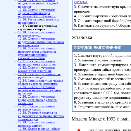
12.14. Снятие и установка
система
).
продольных рычагов задней
3. Снимите пылезащитную крышку
подвески
12.15. Снятие и установка
приводом.
заднего стабилизатора
4. Снимите наружный колесный п
поперечной устойчивости
12.16. Регулировка колесных
5. Снимите тормозной барабан/ст
подшипников
6. Извлеките из ступичной сборки
12.17. Снятие и установка
ступичных сборок
12.18. Снятие и установка
рулевого колеса
Установка
12.19. Снятие и установка
подрулевого комбинированного
переключателя
ПОРЯДОК ВЫПОЛНЕНИЯ
12.20. Снятие и установка
переключателя управления
функционированием
1. Смажьте внутренний подшипник
стеклоочистителей
2. Установите новый сальник.
12.21. Снятие и установка
3. Наверните самоконтрящуюся г
цилиндра замка зажигания
12.22. Снятие и установка
проворачивания гайки против часо
выключателя зажигания
4. Установите тормозной барабан
12.23. Снятие и установка тяг
рулевого привода
5. Смажьте наружный колесный по
12.24. Замена защитных чехлов
6. Затяните самоконтрящуюся гай
сборки рулевого механизма
12.25. Снятие и установка
7. При помощи циферблатного изм
рулевого механизма с ручным
составляет более 0.002 мм, повт
приводом
12.26. Снятие и установка
результату, замените подшипники.
гидроусиленного рулевого
8. Установите защитную крышку и
механизма
12.27. Снятие и установка
9. Опустите автомобиль на землю.
рулевого насоса
12.28. Удаление воздуха из
гидравлического тракта системы
Модели Mirage с 1993 г. вып.
усиления руля
12.29. Снятие и установка
колесных шпилек
12.30. Колеса и шины - общая
Разборка колесных под