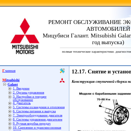
РЕМОНТ ОБСЛУЖИВАНИЕ ЭК
АВТОМОБИЛЕЙ
Мицубиси Галант. Mitsubishi Galan
год выпуска)
полные технические характеристики. диагности
Главная
12.17. Снятие и устан
Mitsubishi
Конструкция ступичной сборки на 
Galant
1. Введение
2. Органы управления
3. Настройки и текущее
обслуживание
4. Двигатель
5. Системы охлаждения и отопления
6. Системы питания и выпуска
7. Электрооборудование двигателя
8. Системы управления двигателем
9. Ручная коробка передач
10. Сцепление и трансмиссионная
линия