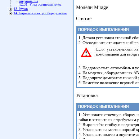
информация
12.31. Углы установки колес
Модели Mirage
13. Кузов
14. Бортовое электрооборудование
Снятие
ПОРЯДОК ВЫПОЛНЕНИЯ
1. Детали установки стоечной сбо
2. Отсоедините отрицательный пр
Если установленная на
комбинацией для ввода 
3. Поддомкратьте автомобиль и у
4. На моделях, оборудованных ABS
5. Подоприте домкратом нижний р
6. Пометьте положение верхней о
Установка
ПОРЯДОК ВЫПОЛНЕНИЯ
1. Установите стоечную сборку 
гайки и затяните их с требуемым 
2. Выровняйте стойку и подсоедин
3. Установите на место опорный 
4. Установите колесо и опустите 