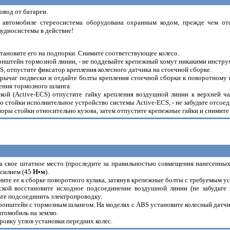
овод от батареи.
 автомобиле стереосистема оборудована охранным кодом, прежде чем отс
аудиосистемы в действие!
становите его на подпорки. Снимите соответствующее колесо.
онштейн тормозной линии, - не поддевайте крепежный хомут никакими инстру
, отпустите фиксатор крепления колесного датчика на стоечной сборке.
ычаг подвески и отдайте болты крепления стоечной сборки к поворотному к
ения тормозного шланга.
ской (Active-ECS) отпустите гайку крепления воздушной линии к верхней ч
 стойки исполнительное устройство системы Active-ECS, - не забудьте отсое
поры стойки относительно кузова, затем отпустите крепежные гайки и снимите
на свое штатное место (проследите за правильностью совмещения нанесенны
усилием (45
H•м
).
ите ее к сборке поворотного кулака, затянув крепежные болты с требуемым у
ской восстановите исходное подсоединение воздушной линии (не забудьте 
дьте подсоединить электропроводку.
кронштейн с тормозным шлангом. На моделях с ABS установите колесный датчи
автомобиль на землю.
ровку углов установки передних колес.