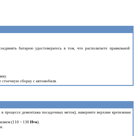
оединять батарею удостоверьтесь в том, что располагаете правильной
аку.
е стоечную сборку с автомобиля.
х в процессе демонтажа посадочных меток), наверните верхние крепежные
силием (110 ÷ 130
H•м
).
к.