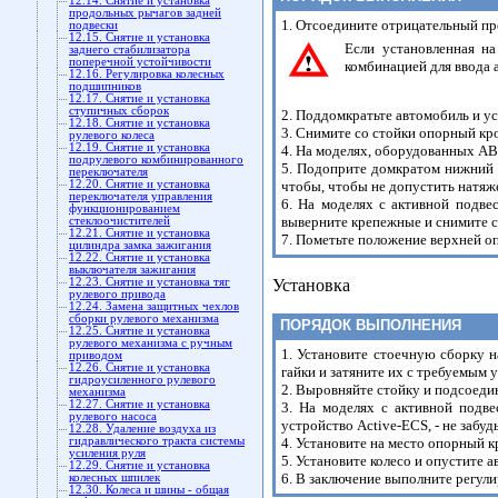
12.14. Снятие и установка
продольных рычагов задней
1. Отсоедините отрицательный пр
подвески
12.15. Снятие и установка
Если установленная на
заднего стабилизатора
поперечной устойчивости
комбинацией для ввода 
12.16. Регулировка колесных
подшипников
12.17. Снятие и установка
ступичных сборок
2. Поддомкратьте автомобиль и у
12.18. Снятие и установка
3. Снимите со стойки опорный кр
рулевого колеса
12.19. Снятие и установка
4. На моделях, оборудованных ABS
подрулевого комбинированного
5. Подоприте домкратом нижний р
переключателя
12.20. Снятие и установка
чтобы, чтобы не допустить натяж
переключателя управления
6. На моделях с активной подве
функционированием
выверните крепежные и снимите со
стеклоочистителей
12.21. Снятие и установка
7. Пометьте положение верхней о
цилиндра замка зажигания
12.22. Снятие и установка
выключателя зажигания
12.23. Снятие и установка тяг
Установка
рулевого привода
12.24. Замена защитных чехлов
сборки рулевого механизма
ПОРЯДОК ВЫПОЛНЕНИЯ
12.25. Снятие и установка
рулевого механизма с ручным
1. Установите стоечную сборку 
приводом
12.26. Снятие и установка
гайки и затяните их с требуемым 
гидроусиленного рулевого
2. Выровняйте стойку и подсоедин
механизма
12.27. Снятие и установка
3. На моделях с активной подве
рулевого насоса
устройство Active-ECS, - не забу
12.28. Удаление воздуха из
гидравлического тракта системы
4. Установите на место опорный 
усиления руля
5. Установите колесо и опустите 
12.29. Снятие и установка
6. В заключение выполните регули
колесных шпилек
12.30. Колеса и шины - общая