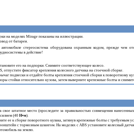
рки на моделях Mirage показаны на иллюстрации.
овод от батареи.
 автомобиле стереосистема оборудована охранным кодом, прежде чем отс
аудиосистемы в действие!
становите его на подпорки. Снимите соответствующее колесо.
, отпустите фиксатор крепления колесного датчика на стоечной сборке.
ычаг подвески и отдайте болты крепления стоечной сборки к поворотному кул
поры стойки относительно кузова, затем выверните крепежные болты и снимит
на свое штатное место (проследите за правильностью совмещения нанесенны
усилием (40
H•м
).
ите ее к сборке поворотного кулака, затянув крепежные болты с требуемым у
кронштейн с тормозным шлангом. На моделях с ABS установите колесный датчи
автомобиль на землю.