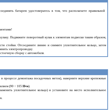
оединять батарею удостоверьтесь в том, что располагаете правильной
ментами!
улаку. Подвяжите поворотный кулак к элементам подвески таким образом,
асти стойки. Отсоедините линию и снимите уплотнительное кольцо, затем
динить электропроводку.
 стоечную сборку с автомобиля.
х в процессе демонтажа посадочных меток), наверните верхние крепежные
силием (90 ÷ 105
H•м
).
заменить уплотнительное кольцо) и установите на место исполнительное
к.