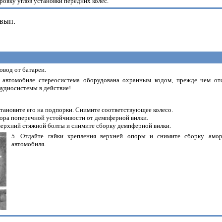
ровку углов установки передних колес.
 вып.
овод от батареи.
 автомобиле стереосистема оборудована охранным кодом, прежде чем отс
аудиосистемы в действие!
становите его на подпорки. Снимите соответствующее колесо.
тора поперечной устойчивости от демпферной вилки.
верхний стяжной болты и снимите сборку демпферной вилки.
5. Отдайте гайки крепления верхней опоры и снимите сборку амо
автомобиля.