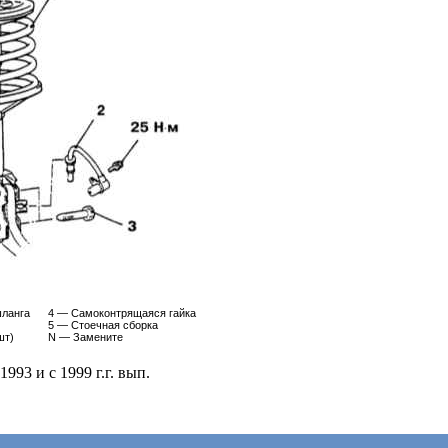
шланга
4 — Самоконтрящаяся гайка
5 — Стоечная сборка
шт)
N — Замените
993 и с 1999 г.г. вып.