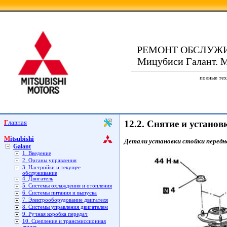
РЕМОНТ ОБСЛУЖ
Мицубиси Галант. Mi
полные тех
Главная
12.2. Снятие и устано
Mitsubishi
Детали установки стойки передне
Galant
1. Введение
2. Органы управления
3. Настройки и текущее
обслуживание
4. Двигатель
5. Системы охлаждения и отопления
6. Системы питания и выпуска
7. Электрооборудование двигателя
8. Системы управления двигателем
9. Ручная коробка передач
10. Сцепление и трансмиссионная
линия