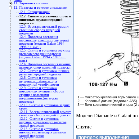
11. Тормозная система
12. Подвеска и рулевое управление
12.1. Спецификации
12.2. Снятие и установка стоек и
винтовых пружин передней
подвески
12.3. Восстановительный ремонт
стоечных сборок передней
подвески
12.4. Проверка состояния
верхних шаровых опор передней
подвески (модели Galant 1994 -
1998 г.г. вып.)
12.5. Снятие и установка верхних
рычагов передней подвески
(модели Galant 1994 - 1998 г.г.
вып.)
12.6. Проверка состояния нижних
шаровых опор передней подвески
12.7. Снятие и установка нижних
рычагов передней подвески
12.8. Снятие и установка
переднего стабилизатора
поперечной устойчивости
12.9. Снятие и установка
поворотных кулаков и сборок
ступиц с колесными
1 — Фиксатор крепления тормозного 
подшипниками (передняя
2 — Колесный датчик (модели с ABS)
подвеска)
3 — Болт крепления нижней опоры (2 
12.10. Снятие и установка задних
стоек
12.11. Восстановительный ремонт
Модели Diamante и Galant по 1
стоечных сборок задней подвески
12.12. Снятие и установка
верхних управляющих рычагов
задней подвески
Снятие
12.13. Снятие и установка
нижних управляющих рычагов
задней подвески
ПОРЯДОК ВЫПОЛНЕНИЯ