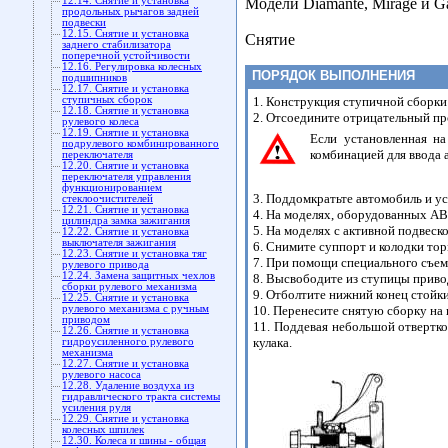
12.14. Снятие и установка
Модели Diamante, Mirage и Gal
продольных рычагов задней
подвески
12.15. Снятие и установка
Снятие
заднего стабилизатора
поперечной устойчивости
12.16. Регулировка колесных
ПОРЯДОК ВЫПОЛНЕНИЯ
подшипников
12.17. Снятие и установка
ступичных сборок
1. Конструкция ступичной сборки
12.18. Снятие и установка
2. Отсоедините отрицательный пр
рулевого колеса
12.19. Снятие и установка
Если установленная на
подрулевого комбинированного
комбинацией для ввода 
переключателя
12.20. Снятие и установка
переключателя управления
функционированием
3. Поддомкратьте автомобиль и у
стеклоочистителей
12.21. Снятие и установка
4. На моделях, оборудованных AB
цилиндра замка зажигания
5. На моделях с активной подвес
12.22. Снятие и установка
выключателя зажигания
6. Снимите суппорт и колодки тор
12.23. Снятие и установка тяг
7. При помощи специального съем
рулевого привода
12.24. Замена защитных чехлов
8. Высвободите из ступицы приво
сборки рулевого механизма
9. Отболтите нижний конец стойки
12.25. Снятие и установка
рулевого механизма с ручным
10. Перенесите снятую сборку на 
приводом
11. Поддевая небольшой отвертко
12.26. Снятие и установка
кулака.
гидроусиленного рулевого
механизма
12.27. Снятие и установка
рулевого насоса
12.28. Удаление воздуха из
гидравлического тракта системы
усиления руля
12.29. Снятие и установка
колесных шпилек
12.30. Колеса и шины - общая