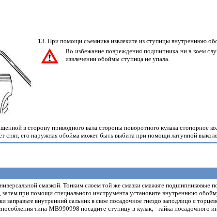
13. При помощи съемника извлеките из ступицы внутреннюю об
Во избежание повреждения подшипника ни в коем слу
извлечении обоймы ступица не упала.
ащенной в сторону приводного вала стороны поворотного кулака стопорное к
дет снят, его наружная обойма может быть выбита при помощи латунной выколо
ниверсальной смазкой. Тонким слоем той же смазки смажьте подшипниковые п
к, затем при помощи специального инструмента установите внутреннюю обой
и заправьте внутренний сальник в свое посадочное гнездо заподлицо с торцев
пособления типа МВ990998 посадите ступицу в кулак, - гайка посадочного ин