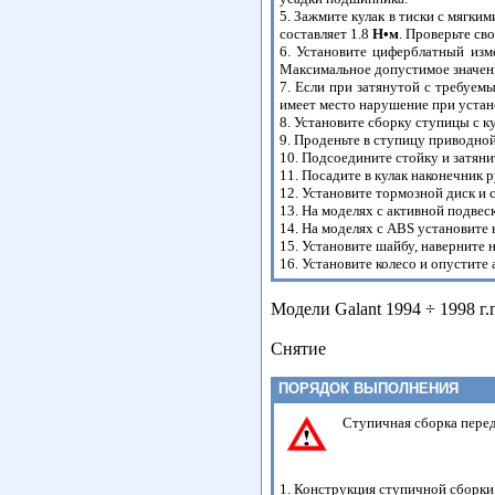
5. Зажмите кулак в тиски с мягк
составляет 1.8
H•м
. Проверьте с
6. Установите циферблатный изм
Максимальное допустимое значени
7. Если при затянутой с требуем
имеет место нарушение при устан
8. Установите сборку ступицы с к
9. Проденьте в ступицу приводной
10. Подсоедините стойку и затяни
11. Посадите в кулак наконечник 
12. Установите тормозной диск и 
13. На моделях с активной подвес
14. На моделях с ABS установите 
15. Установите шайбу, наверните 
16. Установите колесо и опустите
Модели Galant 1994 ÷ 1998 г.г
Снятие
ПОРЯДОК ВЫПОЛНЕНИЯ
Ступичная сборка передн
1. Конструкция ступичной сборки н