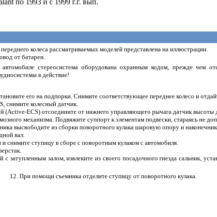
ant по 1993 и с 1999 г.г. вып.
 переднего колеса рассматриваемых моделей представлена на иллюстрации.
овод от батареи.
 автомобиле стереосистема оборудована охранным кодом, прежде чем отс
аудиосистемы в действие!
становите его на подпорки. Снимите соответствующее переднее колесо и отдай
S, снимите колесный датчик.
кой (Active-ECS) отсоедините от нижнего управляющего рычага датчик высоты
мозного механизма. Подвяжите суппорт к элементам подвески, стараясь не до
ника высвободите из сборки поворотного кулака шаровую опору и наконечник 
дной вал.
 и снимите ступицу в сборе с поворотным кулаком с автомобиля.
верстак.
й с затупленным залом, извлеките из своего посадочного гнезда сальник, ус
12. При помощи съемника отделите ступицу от поворотного кулака.