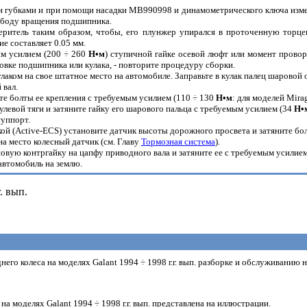
ими губками и при помощи насадки МВ990998 и динамометрического ключа из
вободу вращения подшипника.
еритель таким образом, чтобы, его плунжер упирался в проточенную торц
е составляет 0.05 мм.
ым усилием (200 ÷ 260
H•м
) ступичной гайке осевой люфт или момент прово
овке подшипника или кулака, - повторите процедуру сборки.
улаком на свое штатное место на автомобиле. Заправьте в кулак палец шаровой
 вал.
те болты ее крепления с требуемым усилием (110 ÷ 130
H•м
: для моделей Mira
рулевой тяги и затяните гайку его шарового пальца с требуемым усилием (34
H•
суппорт.
кой (Active-ECS) установите датчик высоты дорожного просвета и затяните бо
на место колесный датчик (см. Главу
Тормозная система
).
новую контргайку на цапфу приводного вала и затяните ее с требуемым усилие
 автомобиль на землю.
. вып.
его колеса на моделях Galant 1994 ÷ 1998 г.г. вып. разборке и обслуживанию 
а моделях Galant 1994 ÷ 1998 г.г. вып. представлена на иллюстрации.