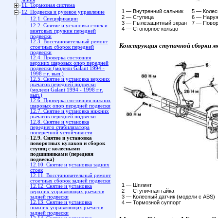
11. Тормозная система
1 — Внутренний сальник
5 — Колес
12. Подвеска и рулевое управление
2 — Ступица
6 — Наруж
12.1. Спецификации
3 — Пылезащитный экран
7 — Повор
12.2. Снятие и установка стоек и
4 — Стопорное кольцо
винтовых пружин передней
подвески
12.3. Восстановительный ремонт
Конструкция ступичной сборки мод
стоечных сборок передней
подвески
12.4. Проверка состояния
верхних шаровых опор передней
подвески (модели Galant 1994 -
1998 г.г. вып.)
12.5. Снятие и установка верхних
рычагов передней подвески
(модели Galant 1994 - 1998 г.г.
вып.)
12.6. Проверка состояния нижних
шаровых опор передней подвески
12.7. Снятие и установка нижних
рычагов передней подвески
12.8. Снятие и установка
переднего стабилизатора
поперечной устойчивости
12.9. Снятие и установка
поворотных кулаков и сборок
ступиц с колесными
подшипниками (передняя
подвеска)
12.10. Снятие и установка задних
стоек
12.11. Восстановительный ремонт
стоечных сборок задней подвески
1 — Шплинт
12.12. Снятие и установка
2 — Ступичная гайка
верхних управляющих рычагов
3 — Колесный датчик (модели с ABS)
задней подвески
12.13. Снятие и установка
4 — Тормозной суппорт
нижних управляющих рычагов
задней подвески