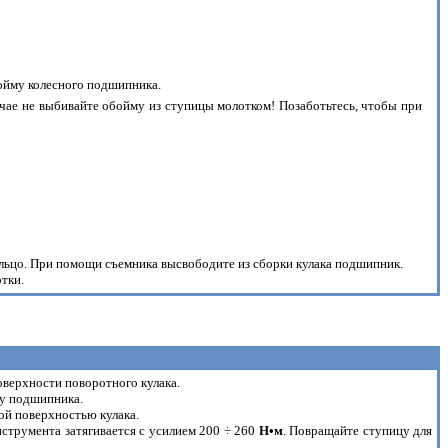
ойму колесного подшипника.
чае не выбивайте обойму из ступицы молотком! Позаботьтесь, чтобы при
ольцо. При помощи съемника высвободите из сборки кулака подшипник.
тки.
оверхности поворотного кулака.
му подшипника.
ой поверхностью кулака.
струмента затягивается с усилием 200 ÷ 260
H•м
. Повращайте ступицу для