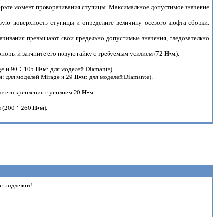
мерьте момент проворачивания ступицы. Максимальное допустимое значение
евую поверхность ступицы и определите величину осевого люфта сборки.
рачивания превышают свои предельно допустимые значения, следовательно
 опоры и затяните его новую гайку с требуемым усилием (72
H•м
).
ge и 90 ÷ 105
H•м
: для моделей Diamante).
м
: для моделей Mirage и 29
H•м
: для моделей Diamante).
лт его крепления с усилием 20
H•м
.
м (200 ÷ 260
H•м
).
не подлежит!