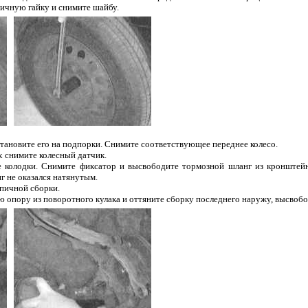
пичную гайку и снимите шайбу.
становите его на подпорки. Снимите соответствующее переднее колесо.
 снимите колесный датчик.
 колодки. Снимите фиксатор и высвободите тормозной шланг из кронштейн
г не оказался натянутым.
упичной сборки.
опору из поворотного кулака и оттяните сборку последнего наружу, высвобод