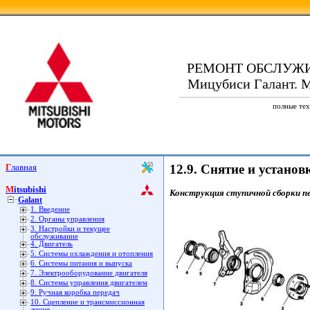
РЕМОНТ ОБСЛУЖ
Мицубиси Галант. Mi
полные тех
Главная
12.9. Снятие и устано
Mitsubishi
Конструкция ступичной сборки пе
Galant
1. Введение
2. Органы управления
3. Настройки и текущее
обслуживание
4. Двигатель
5. Системы охлаждения и отопления
6. Системы питания и выпуска
7. Электрооборудование двигателя
8. Системы управления двигателем
9. Ручная коробка передач
10. Сцепление и трансмиссионная
линия