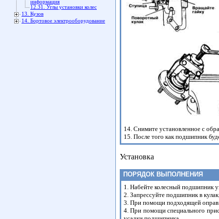
информация
12.31. Углы установки колес
13. Кузов
14. Бортовое электрооборудование
14. Снимите установленное с обр
15. После того как подшипник бу
Установка
ПОРЯДОК ВЫПОЛНЕНИЯ
1. Набейте колесный подшипник у
2. Запрессуйте подшипник в кула
3. При помощи подходящей оправк
4. При помощи специального прис
усадки подшипника.