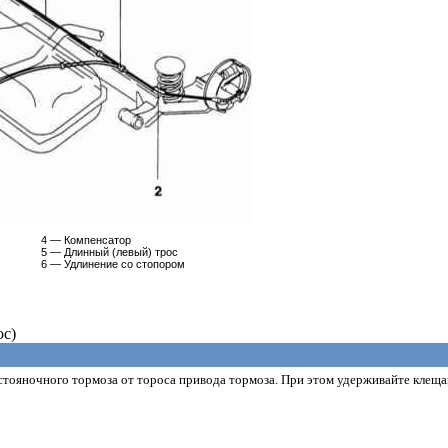
4 — Компенсатор
5 — Длинный (левый) трос
6 — Удлинение со стопором
ос)
стояночного тормоза от тороса привода тормоза. При этом удерживайте кле