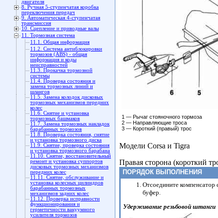
двигателя
8. Ручная 5-ступенчатая коробка
переключения передач
9. Автоматическая 4-ступенчатая
трансмиссия
10. Сцепление и приводные валы
11. Тормозная система
11.1. Общая информация
11.2. Система антиблокировки
тормозов (ABS) - общая
информация и коды
неисправностей
11.3. Прокачка тормозной
системы
11.4. Проверка состояния и
замена тормозных линий и
шлангов
11.5. Замена колодок дисковых
тормозных механизмов передних
колес
11.6. Снятие и установка
1 — Рычаг стояночного тормоза
тормозных башмаков
2 — Направляющие троса
11.7. Замена тормозных накладок
3 — Короткий (правый) трос
барабанных тормозов
11.8. Проверка состояния, снятие
и установка тормозного диска
Модели Corsa и Tigra
11.9. Снятие, проверка состояния
и установка тормозного барабана
11.10. Снятие, восстановительный
Правая сторона (короткий тр
ремонт и установка суппортов
дисковых тормозных механизмов
ПОРЯДОК ВЫПОЛНЕНИЯ
передних колес
11.11. Снятие, обслуживание и
установка колесных цилиндров
Отсоедините компенсатор 
барабанных тормозных
буфер.
механизмов задних колес
11.12. Проверка исправности
функционирования и
Удерживание резьбовой штанги
герметичности вакуумного
усилителя тормозов