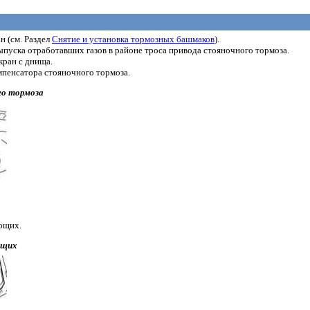
н (см. Раздел
Снятие и установка тормозных башмаков
).
пуска отработавших газов в районе троса привода стояночного тормоза.
ран с днища.
омпенсатора стояночного тормоза.
го тормоза
ющих.
ющих