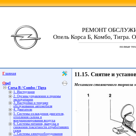
РЕМОНТ ОБСЛУЖ
Опель Корса Б, Комбо, Тигра. Op
полные тех
Главная
11.15. Снятие и устан
Opel
Механизм стояночного тормоза мо
Corsa B / Combo / Tigra
1. Инструкция
2. Органы управления и приемы
эксплуатации
3. Настройки и текущее
обслуживание автомобиля
4. Двигатели
5. Системы охлаждения двигателя,
отопления салона и
кондиционирования воздуха
6. Системы питания, выпуска и
снижения токсичности отработавших
газов
7. Системы электрооборудования