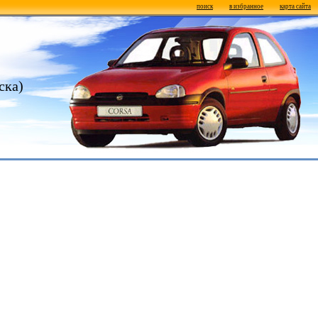
поиск
в избранное
карта сайта
ска)