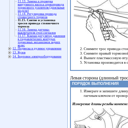
11.13. Замена и проверка
вакуумного насоса сервопривода
тормозного усилителя (дизельные
модели)
11.14. Регулировка привода
стояночного тормоза
11.15. Снятие и установка
тросов привода стояночного
тормоза
11.16. Замена датчика-
выключателя стоп-сигналов
11.17. Клапан-регулятор давления
в гидравлических контурах
тормозных механизмов задних
колес
Снимите трос привода стоя
12. Подвеска и рулевое управление
13. Кузов
Снимите правый тормозной
14. Бортовое электрооборудование
Выньте пластмассовую втул
Установка производится в 
Левая сторона (длинный трос
ПОРЯДОК ВЫПОЛНЕНИЯ
Измерьте и запишите длин
гаечным ключом от провор
Измерение длины резьбы компен