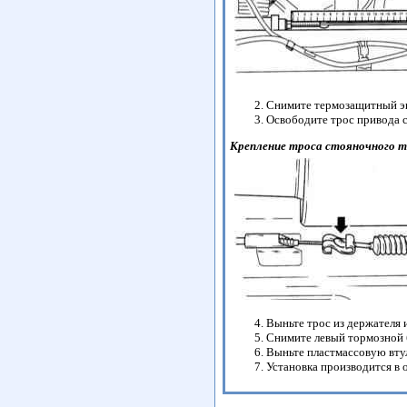
Снимите термозащитный эк
Освободите трос привода с
Крепление троса стояночного т
Выньте трос из держателя 
Снимите левый тормозной 
Выньте пластмассовую втул
Установка производится в 