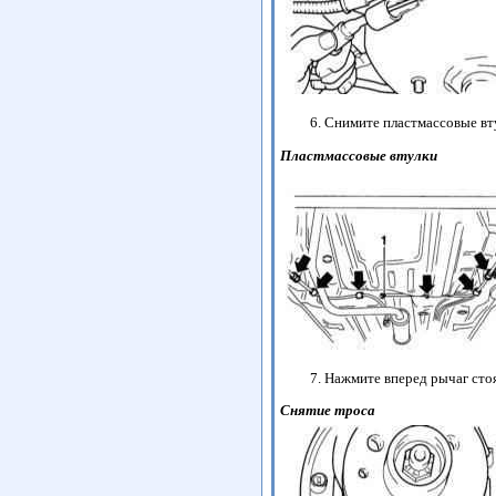
Снимите пластмассовые вту
Пластмассовые втулки
Нажмите вперед рычаг стоя
Снятие троса