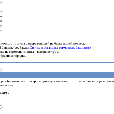
ночного тормоза с направляющей на балке задней подвески.
 башмак (см. Раздел
Снятие и установка тормозных башмаков
).
ку из тормозного щита и вытяните трос.
обратном порядке.
)
у резьбы компенсатора троса привода стояночного тормоза Снимите резиновы
ачивания.
сатора