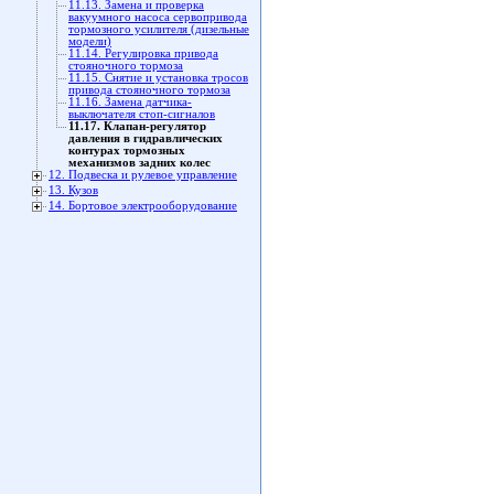
11.13. Замена и проверка
вакуумного насоса сервопривода
тормозного усилителя (дизельные
модели)
11.14. Регулировка привода
стояночного тормоза
11.15. Снятие и установка тросов
привода стояночного тормоза
11.16. Замена датчика-
выключателя стоп-сигналов
11.17. Клапан-регулятор
давления в гидравлических
контурах тормозных
механизмов задних колес
12. Подвеска и рулевое управление
13. Кузов
14. Бортовое электрооборудование