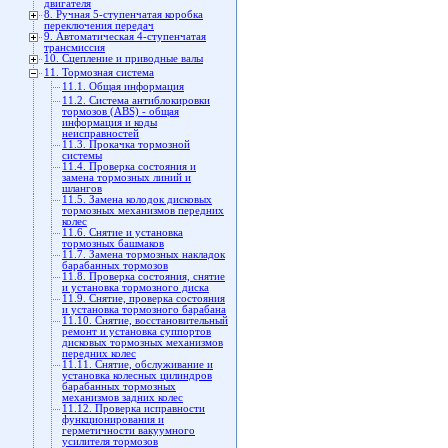
двигателя
8. Ручная 5-ступенчатая коробка
переключения передач
9. Автоматическая 4-ступенчатая
трансмиссия
10. Сцепление и приводные валы
11. Тормозная система
11.1. Общая информация
11.2. Система антиблокировки
тормозов (ABS) - общая
информация и коды
неисправностей
11.3. Прокачка тормозной
системы
11.4. Проверка состояния и
замена тормозных линий и
шлангов
11.5. Замена колодок дисковых
тормозных механизмов передних
колес
11.6. Снятие и установка
тормозных башмаков
11.7. Замена тормозных накладок
барабанных тормозов
11.8. Проверка состояния, снятие
и установка тормозного диска
11.9. Снятие, проверка состояния
и установка тормозного барабана
11.10. Снятие, восстановительный
ремонт и установка суппортов
дисковых тормозных механизмов
передних колес
11.11. Снятие, обслуживание и
установка колесных цилиндров
барабанных тормозных
механизмов задних колес
11.12. Проверка исправности
функционирования и
герметичности вакуумного
усилителя тормозов