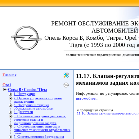
РЕМОНТ ОБСЛУЖИВАНИЕ ЭК
АВТОМОБИЛЕЙ
Опель Корса Б, Комбо, Тигра. Opel 
Tigra (с 1993 по 2000 год
полные технические характеристики. диагности
Главная
11.17. Клапан-регулят
механизмов задних кол
Opel
Corsa B / Combo / Tigra
Информация по регулировке, сняти
1. Инструкция
автомобиля
.
2. Органы управления и приемы
эксплуатации
3. Настройки и текущее
обслуживание автомобиля
«
предыдущая страница
4. Двигатели
11.16. Замена датчика-выключателя стоп
5. Системы охлаждения двигателя,
отопления салона и
кондиционирования воздуха
6. Системы питания, выпуска и
снижения токсичности отработавших
газов
7. Системы электрооборудования