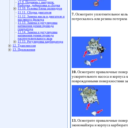
11.9. Поршень с шатуном.
Разборка, дефектовка и сборка
11.10. Головка блока цилиндров
11.11. Сборка двигателя
7.
Осмотрите уплотнительное коль
11.12. Замена масла в двигателе и
потрескалось или резина потеряла 
масляного фильтра
11.13. Замена и регулировка
натяжения ремня привода
генератора
11.14. Замена и регулировка
натяжения ремня привода
распределительного вала
11.15. Регулировка карбюратора
12. Трансмиссия
13. Приложения
10.
Осмотрите привалочные пове
ускорительного насоса и корпуса 
поврежденными поверхностями за
13.
Осмотрите привалочные пове
экономайзера и корпуса карбюрато