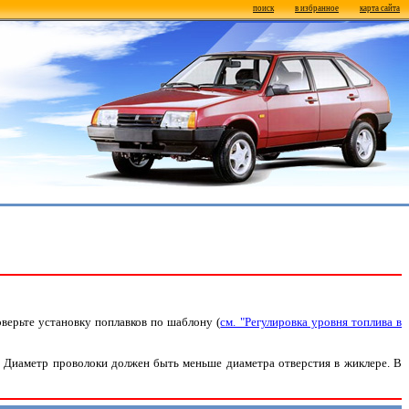
поиск
в избранное
карта сайта
ерьте установку поплавков по шаблону (
см. "Регулировка уровня топлива в
 Диаметр проволоки должен быть меньше диаметра отверстия в жиклере. В