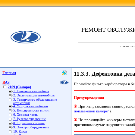
РЕМОНТ ОБСЛУЖ
полные тех
Главная
11.3.3. Дефектовка де
ВАЗ
Промойте фильтр карбюратора в бе
2109 (Самара)
1. Описание автомобиля
2. Эксплуатация автомобиля
Предупреждения
3. Техническое обслуживание
автомобиля
При неправильном взаиморасполо
4. Уход за автомобилем
поплавковой камере"
).
5. Неисправности в пути
6. Ходовая часть
7. Рулевое управление
Не прочищайте жиклеры металли
8. Тормозная система
противном случае нарушится калиб
9. Электрооборудование
10. Кузов