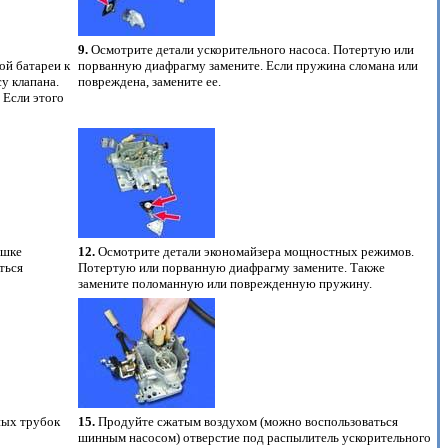
9.
Осмотрите детали ускорительного насоса. Потертую или
ой батареи к
порванную диафрагму замените. Если пружина сломана или
су клапана.
повреждена, замените ее.
 Если этого
ышке
12.
Осмотрите детали экономайзера мощностных режимов.
ться
Потертую или порванную диафрагму замените. Также
замените поломанную или поврежденную пружину.
ных трубок
15.
Продуйте сжатым воздухом (можно воспользоваться
шинным насосом) отверстие под распылитель ускорительного