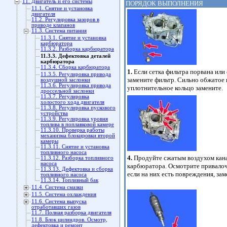
11. Двигатель и его системы
ПОРЯДОК ВЫПОЛНЕНИЯ
11.1. Снятие и установка
двигателя
11.2. Регулировка зазоров в
приводе клапанов
11.3. Система питания
11.3.1. Снятие и установка
карбюратора
11.3.2. Разборка карбюратора
11.3.3. Дефектовка деталей
карбюратора
11.3.4. Сборка карбюратора
1.
Если сетка фильтра порвана или 
11.3.5. Регулировка привода
замените фильтр. Сильно обжатое
воздушной заслонки
11.3.6. Регулировка привода
уплотнительное кольцо замените.
дроссельной заслонки
11.3.7. Регулировка
холостого хода двигателя
11.3.8. Регулировка пускового
устройства
11.3.9. Регулировка уровня
топлива в поплавковой камере
11.3.10. Проверка работы
механизма блокировки второй
камеры
11.3.11. Снятие и установка
топливного насоса
4.
Продуйте сжатым воздухом кана
11.3.12. Разборка топливного
насоса
карбюратора. Осмотрите привало
11.3.13. Дефектовка и сборка
если на них есть повреждения, зам
топливного насоса
11.3.14. Топливный бак
11.4. Система смазки
11.5. Система охлаждения
11.6. Система выпуска
отработавших газов
11.7. Полная разборка двигателя
11.8. Блок цилиндров. Осмотр,
дефектовка и ремонт