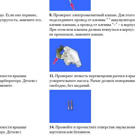
цо. Если оно порвано,
8.
Проверьте электромагнитный клапан. Для этого
упругость, замените его.
подсоедините провод от клеммы " " аккумуляторн
клемме клапана, а провод от клеммы "–" – к корпу
При этом игла клапана должна втянуться в корпус.
не произошло, замените клапан.
рхности крышки
11.
Проверьте легкость перемещения рычага в кр
карбюратора. Детали с
ускорительного насоса. Рычаг должен поворачива
мените.
свободно, без заеданий.
рхности крышки
14.
Промойте и прочистите отверстия эмульсион
ра. Детали с
ацетоном или бензином.