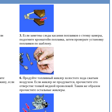
али
3.
Если заметны следы касания поплавков о стенку камеры,
подогните кронштейн поплавка, затем проверьте установку
поплавков по шаблону.
ите
6.
Продуйте топливный жиклер холостого хода сжатым
жину, если
воздухом. Если жиклер не продувается, прочистите его
отверстие тонкой медной проволокой. Таким же образом
прочистите остальные жиклеры.