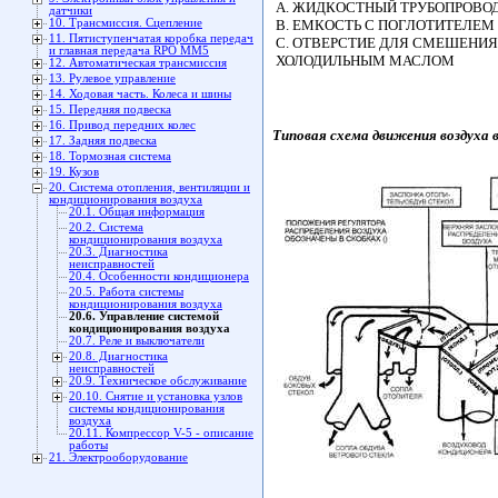
А. ЖИДКОСТНЫЙ ТРУБОПРОВО
датчики
10. Трансмиссия. Сцепление
В. ЕМКОСТЬ С ПОГЛОТИТЕЛЕМ
11. Пятиступенчатая коробка передач
С. ОТВЕРСТИЕ ДЛЯ СМЕШЕНИЯ
и главная передача RPO MM5
ХОЛОДИЛЬНЫМ МАСЛОМ
12. Автоматическая трансмиссия
13. Рулевое управление
14. Ходовая часть. Колеса и шины
15. Передняя подвеска
16. Привод передних колес
Типовая схема движения воздуха 
17. Задняя подвеска
18. Тормозная система
19. Кузов
20. Система отопления, вентиляции и
кондиционирования воздуха
20.1. Общая информация
20.2. Система
кондиционирования воздуха
20.3. Диагностика
неисправностей
20.4. Особенности кондиционера
20.5. Работа системы
кондиционирования воздуха
20.6. Управление системой
кондиционирования воздуха
20.7. Реле и выключатели
20.8. Диагностика
неисправностей
20.9. Техническое обслуживание
20.10. Снятие и установка узлов
системы кондиционирования
воздуха
20.11. Компрессор V-5 - описание
работы
21. Электрооборудование