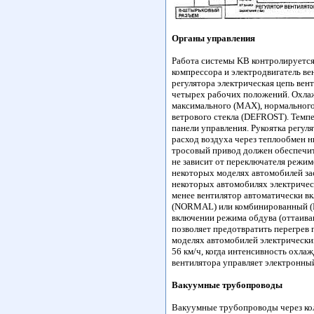
Органы управления
Работа системы KB контролируется
компрессора и электродвигатель в
регулятора электрическая цепь вен
четырех рабочих положений. Охла
максимального (МАХ), нормальног
ветрового стекла (DEFROST). Темп
панели управления. Рукоятка регул
расход воздуха через теплообмен н
тросовый привод должен обеспечит
не зависит от переключателя режим
некоторых моделях автомобилей за
некоторых автомобилях электрическ
менее вентилятор автоматически в
(NORMAL) или комбинированный (B
включении режима обдува (оттаива
позволяет предотвратить перегрев 
моделях автомобилей электрически
56 км/ч, когда интенсивность охл
вентилятора управляет электронный
Вакуумные трубопроводы
Вакуумные трубопроводы через ко