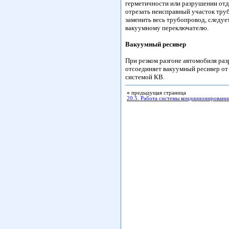
герметичности или разрушении отд
отрезать неисправный участок тру
заменить весь трубопровод, следуе
вакуумному переключателю.
Вакуумный ресивер
При резком разгоне автомобиля ра
отсоединяет вакуумный ресивер от
системой КВ.
«
предыдущая страница
20.5. Работа системы кондиционировани