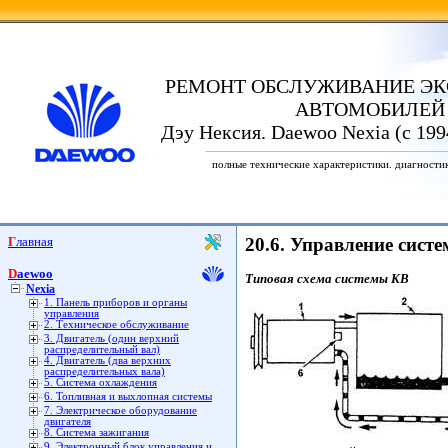
РЕМОНТ ОБСЛУЖИВАНИЕ ЭК
АВТОМОБИЛЕЙ
Дэу Нексия. Daewoo Nexia (с 199
полные технические характеристики. диагности
Главная
20.6. Управление сист
Daewoo
Типовая схема системы KB
Nexia
1. Панель приборов и органы
управления
2. Техническое обслуживание
3. Двигатель (один верхний
распределительный вал)
4. Двигатель (два верхних
распределительных вала)
5. Система охлаждения
6. Топливная и выхлопная системы
7. Электрическое оборудование
двигателя
8. Система зажигания
9. Электронный блок управления и