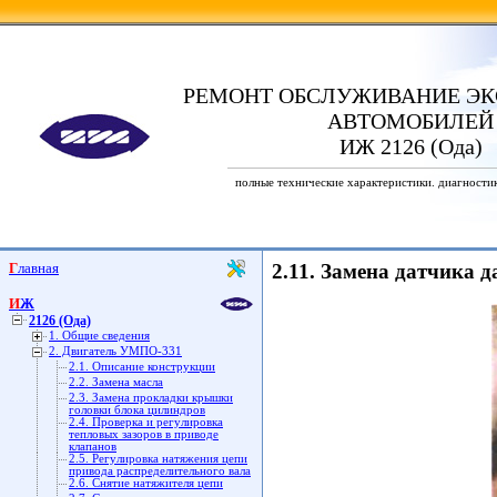
РЕМОНТ ОБСЛУЖИВАНИЕ ЭК
АВТОМОБИЛЕЙ
ИЖ 2126 (Ода)
полные технические характеристики. диагности
Главная
2.11. Замена датчика 
ИЖ
2126 (Ода)
1. Общие сведения
2. Двигатель УМПО-331
2.1. Описание конструкции
2.2. Замена масла
2.3. Замена прокладки крышки
головки блока цилиндров
2.4. Проверка и регулировка
тепловых зазоров в приводе
клапанов
2.5. Регулировка натяжения цепи
привода распределительного вала
2.6. Снятие натяжителя цепи