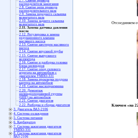
2.7. Снятие привода
распределителя зажигания
2.8. Снятие цепи привода
распределительного вала
2.9. Замена переднего сальника
коленчатого вала
2.10. Замена заднего сальника
Отсоединяем о
коленчатого вала
2.11. Замена датчика давления
масла
2.12. Регулировка и замена
редукционного клапана
масляного насоса
2.13. Снятие шестерен масляного
насоса
2.14. Снятие впускной трубы
2.15. Снятие выпускного
коллектора
2.16. Снятие и разборка головки
блока цилиндров
2.17. Снятие опор силового
агрегата на автомобиле с
двигателем УМПО-331
2.18. Замена прокладки поддона
картера на автомобиле
2.19. Снятие маслоприемника
2.20. Демонтаж
цилиндропоршневой группы
(ЦПГ) на автомобиле
2.21. Снятие двигателя
Ключом «на 22
2.22. Разборка и сборка двигателя
3. Двигатель ВАЗ-2106
4. Система охлаждения
5. Система питания
6. Карбюратор
7. Система зажигания двигателя
УМПО-331
8. Система зажигания двигателя
ВАЗ-2106