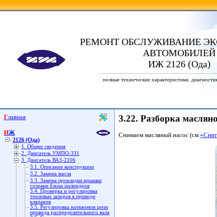
РЕМОНТ ОБСЛУЖИВАНИЕ ЭК
АВТОМОБИЛЕЙ
ИЖ 2126 (Ода)
полные технические характеристики. диагности
Главная
3.22. Разборка масляно
ИЖ
Снимаем масляный насос (см
«Снят
2126 (Ода)
1. Общие сведения
2. Двигатель УМПО-331
3. Двигатель ВАЗ-2106
3.1. Описание конструкции
3.2. Замена масла
3.3. Замена прокладки крышки
головки блока цилиндров
3.4. Проверка и регулировка
тепловых зазоров в приводе
клапанов
3.5. Регулировка натяжения цепи
привода распределительного вала