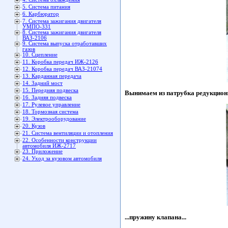
5. Система питания
6. Карбюратор
7. Система зажигания двигателя
УМПО-331
8. Система зажигания двигателя
ВАЗ-2106
9. Система выпуска отработавших
газов
10. Сцепление
11. Коробка передач ИЖ-2126
12. Коробка передач ВАЗ-21074
13. Карданная передача
14. Задний мост
15. Передняя подвеска
Вынимаем из патрубка редукционн
16. Задняя подвеска
17. Рулевое управление
18. Тормозная система
19. Электрооборудование
20. Кузов
21. Система вентиляции и отопления
22. Особенности конструкции
автомобиля ИЖ-2717
23. Приложение
24. Уход за кузовом автомобиля
...пружину клапана...