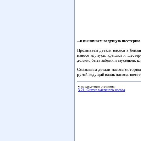
...и вынимаем ведущую шестерню 
Промываем детали насоса в бензи
износе корпуса, крышки и шестер
должно быть забоин и заусенцев, к
Смазываем детали насоса моторны
рукой ведущий валик насоса: шесте
«
предыдущая страница
3.21. Снятие масляного насоса