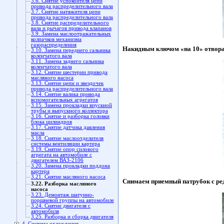
3.6. Снятие успокоителя цепи
привода распределительного вала
3.7. Снятие натяжителя цепи
привода распределительного вала
3.8. Снятие распределительного
вала и рычагов привода клапанов
3.9. Замена маслоотражательных
колпачков механизма
газораспределения
Накидным ключом «на 10» отворач
3.10. Замена переднего сальника
коленчатого вала
3.11. Замена заднего сальника
коленчатого вала
3.12. Снятие шестерни привода
масляного насоса
3.13. Снятие цепи и звездочек
привода распределительного вала
3.14. Снятие валика привода
вспомогательных агрегатов
3.15. Замена прокладки впускной
трубы и выпускного коллектора
3.16. Снятие и разборка головки
блока цилиндров
3.17. Снятие датчика давления
масла
3.18. Снятие маслоотделителя
системы вентиляции картера
3.19. Снятие опор силового
агрегата на автомобиле с
двигателем ВАЗ-2106
3.20. Замена прокладки поддона
картера
3.21. Снятие масляного насоса
Снимаем приемный патрубок с р
3.22. Разборка масляного
насоса
3.23. Демонтаж шатунно-
поршневой группы на автомобиле
3.24. Снятие двигателя с
автомобиля
3.25. Разборка и сборка двигателя
4. Система охлаждения