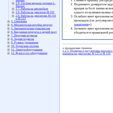
Снимите крышку распредел
Jetronic
2.6. Система впрыска топлива L-
Поднимите домкратом задню
Jetronic
вращая за болт шкива коле
2.7. Работы на автомобиле
одного из кулачков валика
2.8. Работы на двигателе М 102
2.9. Работы на двигателях М 110
Ослабьте винт крепления н
и М 123
прокладок (см. регулиров
3. Сцепление
зажигания
»).
4. Механическая коробка передач
Затяните винт крепления н
5. Автоматическая трансмиссия
6. Карданная передача и задний мост
убедиться в правильной ре
7. Передняя подвеска
8. Задняя подвеска
9. Рулевое управление
10. Тормозная система
«
предыдущая страница
11. Электрооборудование
2.2.3. Проверка и регулировка зазоров в
12. Кузов и его оборудование
клапанов на двигателях М 123 и М 110