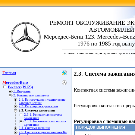
РЕМОНТ ОБСЛУЖИВАНИЕ ЭК
АВТОМОБИЛЕЙ
Мерседес-Бенц 123. Mercedes-Benz
1976 по 1985 год выпу
полные технические характеристики. диагности
Главная
2.3. Система зажигани
Mercedes-Benz
E-класс (W123)
Контактная система зажиган
1. Введение
2. Бензиновые двигатели
2.1. Конструкция и технические
характеристики
Регулировка контактов прер
2.2. Регулировка двигателя
2.3. Система зажигания
2.3.1. Контактная система
зажигания
Регулировка с помощью на
2.3.2. Бесконтактная система
зажигания
ПОРЯДОК ВЫПОЛНЕНИЯ
2.4. Система питания
2.5. Система впрыска топлива K-