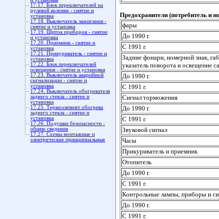
17.17. Блок переключателей на
рулевой колонке - снятие и
Предохранители (потребитель и н
установка
17.18. Выключатель зажигания -
фары
снятие и установка
17.19. Щиток приборов - снятие
До 1990 г.
и установка
17.20. Приемник - снятие и
С 1991 г.
установка
17.21. Прикуриватель - снятие и
Задние фонари, номерной знак, га
установка
17.22. Блок переключателей
указатель поворота и освещение с
освещения - снятие и установка
17.23. Выключатель аварийной
До 1990 г.
сигнализации - снятие и
установка
С 1991 г.
17.24. Выключатель обогревателя
заднего стекла - снятие и
Сигнал торможения
установка
17.25. Термоэлемент обогрева
До 1990 г.
заднего стекла - снятие и
установка
С 1991 г.
17.26. Подушки безопасности -
общие сведения
Звуковой сигнал
17.27. Схемы монтажные и
электрические принципиальные
Часы
Прикуриватель и приемник
Отопитель
До 1990 г.
С 1991 г.
Контрольные лампы, приборы и си
До 1990 г.
С 1991 г.