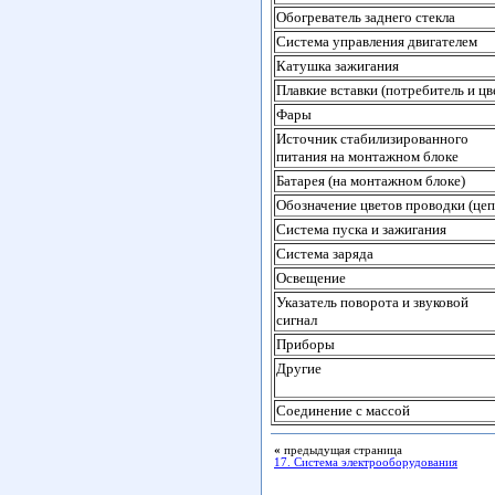
Обогреватель заднего стекла
Система управления двигателем
Катушка зажигания
Плавкие вставки (потребитель и цв
Фары
Источник стабилизированного
питания на монтажном блоке
Батарея (на монтажном блоке)
Обозначение цветов проводки (цепь
Система пуска и зажигания
Система заряда
Освещение
Указатель поворота и звуковой
сигнал
Приборы
Другие
Соединение с массой
«
предыдущая страница
17. Система электрооборудования