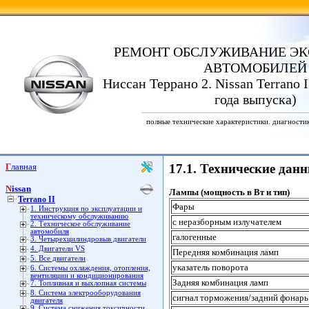
РЕМОНТ ОБСЛУЖИВАНИЕ ЭК
АВТОМОБИЛЕЙ
Ниссан Террано 2. Nissan Terrano I
года выпуска)
полные технические характеристики. диагности
Главная
17.1. Технические дан
Nissan
Лампы (мощность в Вт и тип)
Terrano II
Фары
1. Инструкция по эксплуатации и
техническому обслуживанию
с неразборным излучателем
2. Техническое обслуживание
автомобиля
галогенные
3. Четырехцилиндровыв двигатели
4. Двигатели VS
Передняя комбинация ламп
5. Все двигатели
указатель поворота
6. Системы охлаждения, отопления,
вентиляции и кондиционирования
Задняя комбинация ламп
7. Топливная и выхлопная системы
8. Система электрооборудования
сигнал торможения/задний фонарь
двигателя
9. Система снижения токсичности