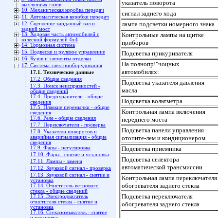
указатель поворота
выхлопных газов
10. Механическая коробка передач
сигнал заднего хода
11. Автоматическая коробки передач
лампа подсветки номерного знака
12. Сцепление карданный вал и
задний мост
Контрольные лампы на щитке
13. Ходовая часть автомобилей с
колесной формулой 4x4
приборов
14. Тормозная система
15. Подвески и рулевое управление
Подсветка прикуривателя
16. Кузов и элементы отделки
На полнопр!"
ч
оцных
17. Система электрооборудования
автомобилях:
17.1. Технические данные
17.2. Общие сведения
Подсветка указателя давления
17.3. Поиск неисправностей -
масла
общие сведений
17.4. Предохранители - общие
Подсветка вольтметра
сведения
17.5. Плавкие перемычки - общие
Контрольная лампа включения
сведения
17.6. Реле - общие сведения
переднего моста
17.7. Переключатели - проверка
Подсветка панели управления
17.8. Указатели поворотов и
аварийная сигнализация - общие
отопите-лем и кондиционером
сведения
17.9. Фары - регулировка
Подсветка приемника
17.10. Фары - снятие и установка
Подсветка селектора
17.11. Лампы - замена
автоматической трансмиссии
17.12. Звуковой сигнал - проверка
17.13. Звуковой сигнал - снятие и
Контрольная лампа переключателя
установка
обогревателя заднего стекла
17.14. Очиститель ветрового
стекла - общие сведений
Подсветка переключателя
17.15. Электродвигатель
очистителя стекла - снятие и
обогревателя заднего стекла
установка
17.16. Стеклоомыватель - снятие
и установка