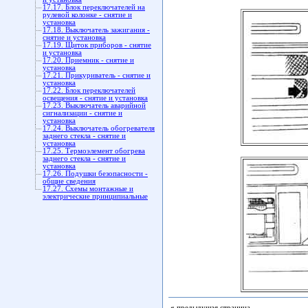
17.17. Блок переключателей на
рулевой колонке - снятие и
установка
17.18. Выключатель зажигания -
снятие и установка
17.19. Щиток приборов - снятие
и установка
17.20. Приемник - снятие и
установка
17.21. Прикуриватель - снятие и
установка
17.22. Блок переключателей
освещения - снятие и установка
17.23. Выключатель аварийной
сигнализации - снятие и
установка
17.24. Выключатель обогревателя
заднего стекла - снятие и
установка
17.25. Термоэлемент обогрева
заднего стекла - снятие и
установка
17.26. Подушки безопасности -
общие сведения
17.27. Схемы монтажные и
электрические принципиальные
«
предыдущая страница