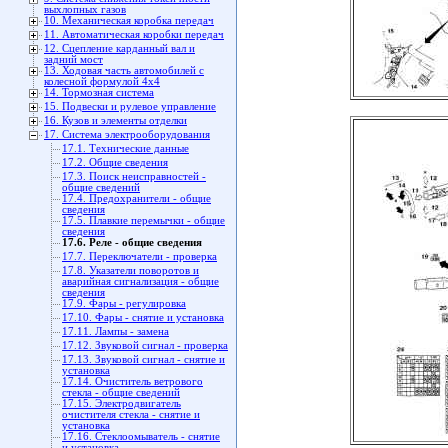
выхлопных газов
10. Механическая коробка передач
11. Автоматическая коробки передач
12. Сцепление карданный вал и
задний мост
13. Ходовая часть автомобилей с
колесной формулой 4x4
14. Тормозная система
15. Подвески и рулевое управление
16. Кузов и элементы отделки
17. Система электрооборудования
17.1. Технические данные
17.2. Общие сведения
17.3. Поиск неисправностей -
общие сведений
17.4. Предохранители - общие
сведения
17.5. Плавкие перемычки - общие
сведения
17.6. Реле - общие сведения
17.7. Переключатели - проверка
17.8. Указатели поворотов и
аварийная сигнализация - общие
сведения
17.9. Фары - регулировка
17.10. Фары - снятие и установка
17.11. Лампы - замена
17.12. Звуковой сигнал - проверка
17.13. Звуковой сигнал - снятие и
установка
17.14. Очиститель ветрового
стекла - общие сведений
17.15. Электродвигатель
очистителя стекла - снятие и
установка
17.16. Стеклоомыватель - снятие
и установка