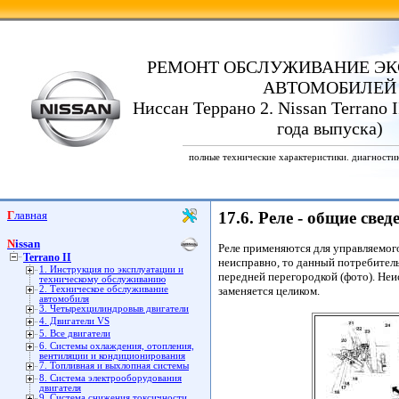
РЕМОНТ ОБСЛУЖИВАНИЕ ЭК
АВТОМОБИЛЕЙ
Ниссан Террано 2. Nissan Terrano I
года выпуска)
полные технические характеристики. диагности
Главная
17.6. Реле - общие свед
Nissan
Реле применяются для управляемого
Terrano II
неисправно, то данный потребитель
1. Инструкция по эксплуатации и
передней перегородкой (фото). Неи
техническому обслуживанию
2. Техническое обслуживание
заменяется целиком.
автомобиля
3. Четырехцилиндровыв двигатели
4. Двигатели VS
5. Все двигатели
6. Системы охлаждения, отопления,
вентиляции и кондиционирования
7. Топливная и выхлопная системы
8. Система электрооборудования
двигателя
9. Система снижения токсичности