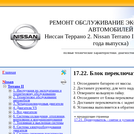
РЕМОНТ ОБСЛУЖИВАНИЕ ЭК
АВТОМОБИЛЕЙ
Ниссан Террано 2. Nissan Terrano I
года выпуска)
полные технические характеристики. диагности
Главная
17.22. Блок переключа
Nissan
1. Отсоедините батарею от массы.
Terrano II
2. Достаньте рукоятку, для чего над
1. Инструкция по эксплуатации и
3. Отверните кольцевую гайку.
техническому обслуживанию
2. Техническое обслуживание
4. Отсоедините от блока переключа
автомобиля
5. Достаньте переключатель с задн
3. Четырехцилиндровыв двигатели
6. Установка выполняется в обратн
4. Двигатели VS
5. Все двигатели
6. Системы охлаждения, отопления,
«
предыдущая страница
вентиляции и кондиционирования
17.21. Прикуриватель - снятие и установ
7. Топливная и выхлопная системы
8. Система электрооборудования
двигателя
9. Система снижения токсичности