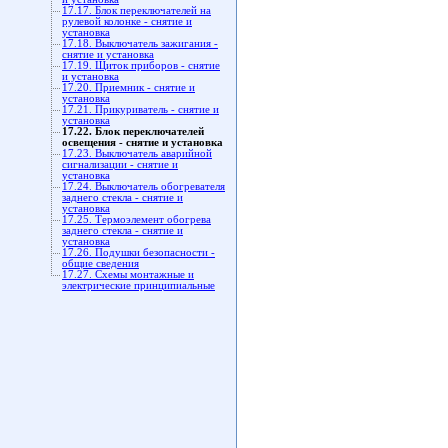
17.17. Блок переключателей на
рулевой колонке - снятие и
установка
17.18. Выключатель зажигания -
снятие и установка
17.19. Щиток приборов - снятие
и установка
17.20. Приемник - снятие и
установка
17.21. Прикуриватель - снятие и
установка
17.22. Блок переключателей
освещения - снятие и установка
17.23. Выключатель аварийной
сигнализации - снятие и
установка
17.24. Выключатель обогревателя
заднего стекла - снятие и
установка
17.25. Термоэлемент обогрева
заднего стекла - снятие и
установка
17.26. Подушки безопасности -
общие сведения
17.27. Схемы монтажные и
электрические принципиальные