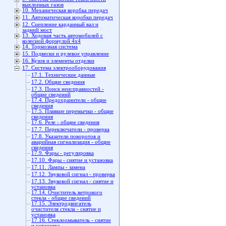
выхлопных газов
10. Механическая коробка передач
11. Автоматическая коробки передач
12. Сцепление карданный вал и
задний мост
13. Ходовая часть автомобилей с
колесной формулой 4x4
14. Тормозная система
15. Подвески и рулевое управление
16. Кузов и элементы отделки
17. Система электрооборудования
17.1. Технические данные
17.2. Общие сведения
17.3. Поиск неисправностей -
общие сведений
17.4. Предохранители - общие
сведения
17.5. Плавкие перемычки - общие
сведения
17.6. Реле - общие сведения
17.7. Переключатели - проверка
17.8. Указатели поворотов и
аварийная сигнализация - общие
сведения
17.9. Фары - регулировка
17.10. Фары - снятие и установка
17.11. Лампы - замена
17.12. Звуковой сигнал - проверка
17.13. Звуковой сигнал - снятие и
установка
17.14. Очиститель ветрового
стекла - общие сведений
17.15. Электродвигатель
очистителя стекла - снятие и
установка
17.16. Стеклоомыватель - снятие
и установка