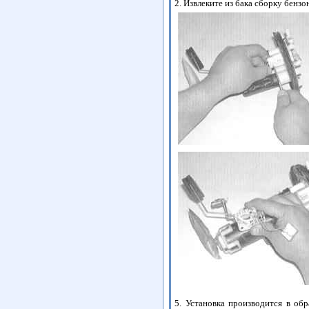
2. Извлеките из бака сборку бензо
5. Установка производится в об