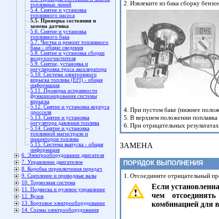
2. Извлеките из бака сборку бензо
топливных линий
5.4. Снятие и установка
топливного насоса
5.5. Проверка состояния и
замена датчика
5.6. Снятие и установка
топливного бака
5.7. Чистка и ремонт топливного
бака - общие сведения
5.8. Снятие и установка сборки
воздухоочистителя
5.9. Снятие, установка и
регулировка троса акселератора
5.10. Система электронного
впрыска топлива (EFI) - общая
информация
5.11. Проверка исправности
функционирования системы
впрыска
5.12. Снятие и установка корпуса
4. При пустом баке (нижнее полож
дросселя
5. В верхнем положении поплавка 
5.13. Снятие и установка
регулятора давления топлива
6. При отрицательных результата
5.14. Снятие и установка
топливной магистрали и
инжекторов топлива
ЗАМЕНА
5.15. Система выпуска - общая
информация
6. Электрооборудование двигателя
7. Управление двигателем
ПОРЯДОК ВЫПОЛНЕНИЯ
8. Коробка переключения передач
1. Отсоедините отрицательный пр
9. Сцепление и приводные валы
10. Тормозная система
Если установленна
11. Подвеска и рулевое управление
чем отсоединять
12. Кузов
комбинацией для в
13. Бортовое электрооборудование
14. Схемы электрооборудования