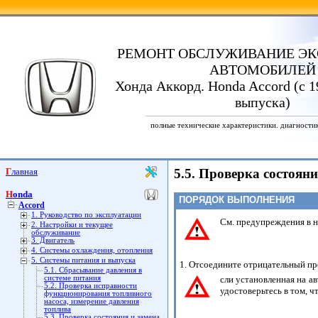
РЕМОНТ ОБСЛУЖИВАНИЕ ЭК
АВТОМОБИЛЕЙ
Хонда Аккорд. Honda Accord (с 1
выпуска)
полные технические характеристики. диагности
Главная
5.5. Проверка состоян
Honda
ПОРЯДОК ВЫПОЛНЕНИЯ
Accord
1. Руководство по эксплуатации
См. предупреждения в н
2. Настройки и текущее
обслуживание
3. Двигатель
4. Системы охлаждения, отопления
5. Системы питания и выпуска
1. Отсоедините отрицательный пр
5.1. Сбрасывание давления в
системе питания
сли установленная на а
5.2. Проверка исправности
удостоверьтесь в том, ч
функционирования топливного
насоса, измерение давления
топлива
5.3. Проверка состояния и замена