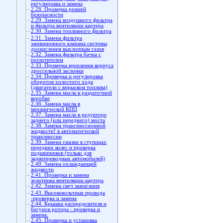
регулировка и замена
2.28. Проверка ремней
безопасности
2.29. Замена воздушного фильтра
и фильтра вентиляции картера
2.30. Замена топливного фильтра
2.31. Замена фильтра
эжекционного клапана системы
доокисления выхлопным газов
2.32. Замена фильтра бачка с
поглотителем
2.33. Проверка крепления корпуса
дроссельной заслонки
2.34. Проверка и регулировка
оборотов холостого хода
(двигатели с впрыском топлива)
2.35. Замена масла в раздаточной
коробке
2.36. Замена масла в
механической КПП
2.37. Замена масла в редукторе
заднего (или переднего) моста
2.38. Замена трансмиссионной
жидкости! в автоматической
трансмиссии
2.39. Замена смазки в ступицах
передних колес и проверка
подшипников (только для
заднеприводных автомобилей)
2.40. Замена охлаждающей
жидкости
2.41. Проверка и замена
золотника вентиляции картера
2.42. Замена свеч зажигания
2.43. Высоковольтные провода
-проверка и замена
2.44. Крышка распределителя и
бегунок ротора - проверка и
замена.
2.45. Проверка и установка