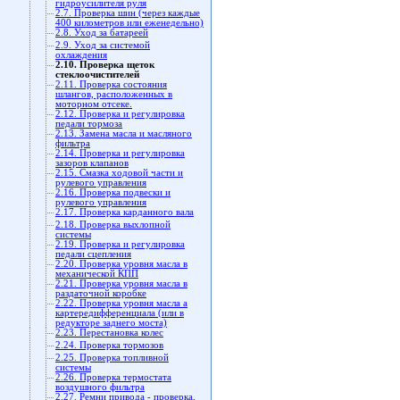
гидроусилителя руля
2.7. Проверка шин (через каждые
400 километров или еженедельно)
2.8. Уход за батареей
2.9. Уход за системой
охлаждения
2.10. Проверка щеток
стеклоочистителей
2.11. Проверка состояния
шлангов, расположенных в
моторном отсеке.
2.12. Проверка и регулировка
педали тормоза
2.13. Замена масла и масляного
фильтра
2.14. Проверка и регулировка
зазоров клапанов
2.15. Смазка ходовой части и
рулевого управления
2.16. Проверка подвески и
рулевого управления
2.17. Проверка карданного вала
2.18. Проверка выхлопной
системы
2.19. Проверка и регулировка
педали сцепления
2.20. Проверка уровня масла в
механической КПП
2.21. Проверка уровня масла в
раздаточной коробке
2.22. Проверка уровня масла а
картередифференциала (или в
редукторе заднего моста)
2.23. Перестановка колес
2.24. Проверка тормозов
2.25. Проверка топливной
системы
2.26. Проверка термостата
воздушного фильтра
2.27. Ремни привода - проверка,