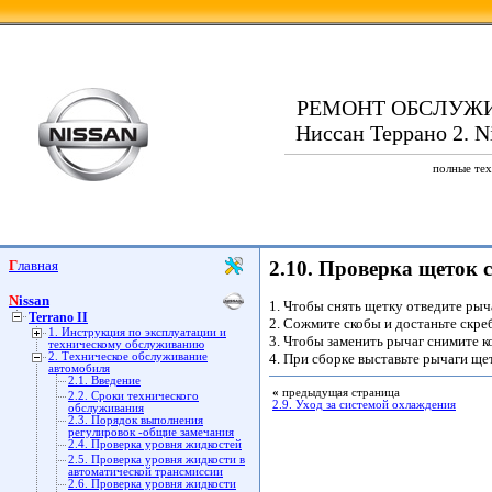
РЕМОНТ ОБСЛУЖ
Ниссан Террано 2. Ni
полные тех
Главная
2.10. Проверка щеток 
Nissan
1. Чтобы снять щетку отведите рыча
Terrano II
2. Сожмите скобы и достаньте скреб
1. Инструкция по эксплуатации и
3. Чтобы заменить рычаг снимите ко
техническому обслуживанию
2. Техническое обслуживание
4. При сборке выставьте рычаги щет
автомобиля
2.1. Введение
«
предыдущая страница
2.2. Сроки технического
2.9. Уход за системой охлаждения
обслуживания
2.3. Порядок выполнения
регулировок -общие замечания
2.4. Проверка уровня жидкостей
2.5. Проверка уровня жидкости в
автоматической трансмиссии
2.6. Проверка уровня жидкости