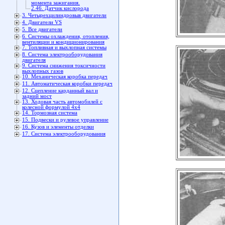
момента зажигания.
2.46. Датчик кислорода
3. Четырехцилиндровыв двигатели
4. Двигатели VS
5. Все двигатели
6. Системы охлаждения, отопления,
вентиляции и кондиционирования
7. Топливная и выхлопная системы
8. Система электрооборудования
двигателя
9. Система снижения токсичности
выхлопных газов
10. Механическая коробка передач
11. Автоматическая коробки передач
12. Сцепление карданный вал и
задний мост
13. Ходовая часть автомобилей с
колесной формулой 4x4
14. Тормозная система
15. Подвески и рулевое управление
16. Кузов и элементы отделки
17. Система электрооборудования