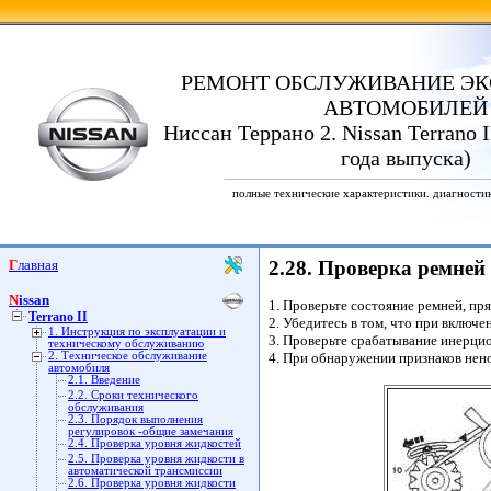
РЕМОНТ ОБСЛУЖИВАНИЕ ЭК
АВТОМОБИЛЕЙ
Ниссан Террано 2. Nissan Terrano I
года выпуска)
полные технические характеристики. диагности
Главная
2.28. Проверка ремней
Nissan
1. Проверьте состояние ремней, пр
Terrano II
2. Убедитесь в том, что при включ
1. Инструкция по эксплуатации и
3. Проверьте срабатывание инерци
техническому обслуживанию
2. Техническое обслуживание
4. При обнаружении признаков нено
автомобиля
2.1. Введение
2.2. Сроки технического
обслуживания
2.3. Порядок выполнения
регулировок -общие замечания
2.4. Проверка уровня жидкостей
2.5. Проверка уровня жидкости в
автоматической трансмиссии
2.6. Проверка уровня жидкости