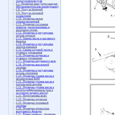
гидроусилителя руля
2.7. Проверка шин (через каждые
400 километров или еженедельно)
2.8. Уход за батареей
2.9. Уход за системой
охлаждения
2.10. Проверка щеток
стеклоочистителей
2.11. Проверка состояния
шлангов, расположенных в
моторном отсеке.
2.12. Проверка и регулировка
педали тормоза
2.13. Замена масла и масляного
фильтра
2.14. Проверка и регулировка
зазоров клапанов
2.15. Смазка ходовой части и
рулевого управления
2.16. Проверка подвески и
рулевого управления
2.17. Проверка карданного вала
2.18. Проверка выхлопной
системы
2.19. Проверка и регулировка
педали сцепления
2.20. Проверка уровня масла в
механической КПП
2.21. Проверка уровня масла в
раздаточной коробке
2.22. Проверка уровня масла а
картередифференциала (или в
редукторе заднего моста)
2.23. Перестановка колес
2.24. Проверка тормозов
2.25. Проверка топливной
системы
2.26. Проверка термостата
воздушного фильтра
2.27. Ремни привода - проверка,