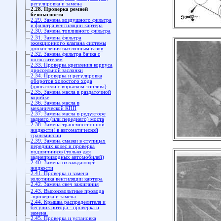
регулировка и замена
2.28. Проверка ремней
безопасности
2.29. Замена воздушного фильтра
и фильтра вентиляции картера
2.30. Замена топливного фильтра
2.31. Замена фильтра
эжекционного клапана системы
доокисления выхлопным газов
2.32. Замена фильтра бачка с
поглотителем
2.33. Проверка крепления корпуса
дроссельной заслонки
2.34. Проверка и регулировка
оборотов холостого хода
(двигатели с впрыском топлива)
2.35. Замена масла в раздаточной
коробке
2.36. Замена масла в
механической КПП
2.37. Замена масла в редукторе
заднего (или переднего) моста
2.38. Замена трансмиссионной
жидкости! в автоматической
трансмиссии
2.39. Замена смазки в ступицах
передних колес и проверка
подшипников (только для
заднеприводных автомобилей)
2.40. Замена охлаждающей
жидкости
2.41. Проверка и замена
золотника вентиляции картера
2.42. Замена свеч зажигания
2.43. Высоковольтные провода
-проверка и замена
2.44. Крышка распределителя и
бегунок ротора - проверка и
замена.
2.45. Проверка и установка