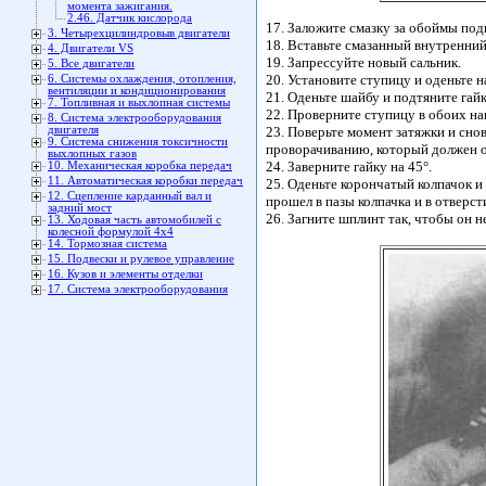
момента зажигания.
2.46. Датчик кислорода
17. Заложите смазку за обоймы под
3. Четырехцилиндровыв двигатели
18. Вставьте смазанный внутренний
4. Двигатели VS
19. Запрессуйте новый сальник.
5. Все двигатели
20. Установите ступицу и оденьте
6. Системы охлаждения, отопления,
вентиляции и кондиционирования
21. Оденьте шайбу и подтяните гайк
7. Топливная и выхлопная системы
22. Проверните ступицу в обоих на
8. Система электрооборудования
двигателя
23. Поверьте момент затяжки и сно
9. Система снижения токсичности
проворачиванию, который должен о
выхлопных газов
24. Заверните гайку на 45°.
10. Механическая коробка передач
11. Автоматическая коробки передач
25. Оденьте корончатый колпачок и
12. Сцепление карданный вал и
прошел в пазы колпачка и в отверст
задний мост
26. Загните шплинт так, чтобы он н
13. Ходовая часть автомобилей с
колесной формулой 4x4
14. Тормозная система
15. Подвески и рулевое управление
16. Кузов и элементы отделки
17. Система электрооборудования