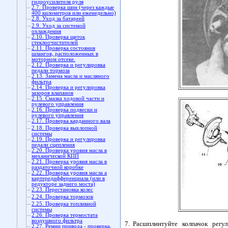
гидроусилителя руля
2.7. Проверка шин (через каждые
400 километров или еженедельно)
2.8. Уход за батареей
2.9. Уход за системой
охлаждения
2.10. Проверка щеток
стеклоочистителей
2.11. Проверка состояния
шлангов, расположенных в
моторном отсеке.
2.12. Проверка и регулировка
педали тормоза
2.13. Замена масла и масляного
фильтра
2.14. Проверка и регулировка
зазоров клапанов
2.15. Смазка ходовой части и
рулевого управления
2.16. Проверка подвески и
рулевого управления
2.17. Проверка карданного вала
2.18. Проверка выхлопной
системы
2.19. Проверка и регулировка
педали сцепления
2.20. Проверка уровня масла в
механической КПП
2.21. Проверка уровня масла в
раздаточной коробке
2.22. Проверка уровня масла а
картередифференциала (или в
редукторе заднего моста)
2.23. Перестановка колес
2.24. Проверка тормозов
2.25. Проверка топливной
системы
2.26. Проверка термостата
воздушного фильтра
7. Расшплинтуйте колпачок регул
2.27. Ремни привода - проверка,