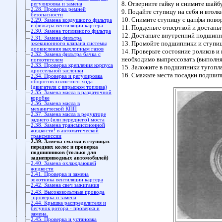
8. Отверните гайку и снимите шайбу
регулировка и замена
2.28. Проверка ремней
9. Подайте ступицу на себя и втол
безопасности
10. Снимите ступицу с цапфы повор
2.29. Замена воздушного фильтра
и фильтра вентиляции картера
11. Подденьте отверткой и достань
2.30. Замена топливного фильтра
12. Достаньте внутренний подшипн
2.31. Замена фильтра
13. Промойте подшипники и ступицу
эжекционного клапана системы
доокисления выхлопным газов
14. Проверьте состояние роликов 
2.32. Замена фильтра бачка с
необходимо выпрессовать (выполня
поглотителем
2.33. Проверка крепления корпуса
15. Заложите в подшипники тугопла
дроссельной заслонки
16. Смажьте места посадки подшипн
2.34. Проверка и регулировка
оборотов холостого хода
(двигатели с впрыском топлива)
2.35. Замена масла в раздаточной
коробке
2.36. Замена масла в
механической КПП
2.37. Замена масла в редукторе
заднего (или переднего) моста
2.38. Замена трансмиссионной
жидкости! в автоматической
трансмиссии
2.39. Замена смазки в ступицах
передних колес и проверка
подшипников (только для
заднеприводных автомобилей)
2.40. Замена охлаждающей
жидкости
2.41. Проверка и замена
золотника вентиляции картера
2.42. Замена свеч зажигания
2.43. Высоковольтные провода
-проверка и замена
2.44. Крышка распределителя и
бегунок ротора - проверка и
замена.
2.45. Проверка и установка