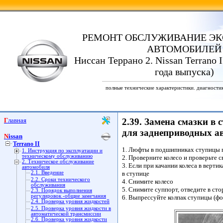
РЕМОНТ ОБСЛУЖИВАНИЕ ЭК
АВТОМОБИЛЕЙ
Ниссан Террано 2. Nissan Terrano I
года выпуска)
полные технические характеристики. диагности
Главная
2.39. Замена смазки в
для заднеприводных а
Nissan
Terrano II
1. Люфты в подшипниках ступицы п
1. Инструкция по эксплуатации и
техническому обслуживанию
2. Проверните колесо и проверьте 
2. Техническое обслуживание
3. Если при качании колеса в верт
автомобиля
2.1. Введение
в ступице
2.2. Сроки технического
4. Снимите колесо
обслуживания
5. Снимите суппорт, отведите в сто
2.3. Порядок выполнения
регулировок -общие замечания
6. Выпрессуйте колпак ступицы (фо
2.4. Проверка уровня жидкостей
2.5. Проверка уровня жидкости в
автоматической трансмиссии
2.6. Проверка уровня жидкости