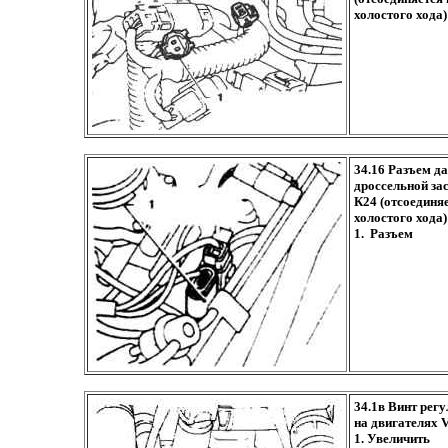
холостого хода)
34.16 Разъем д
дроссельной за
К24 (отсоединя
холостого хода)
1. Разъем
34.1в Винт рег
на двигателях 
1. Увеличить