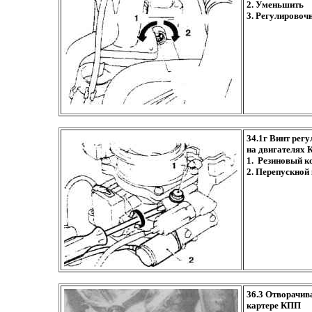
2. Уменьшить
3. Регулировоч
34.1г Винт рег
на двигателях 
1. Резиновый к
2. Перепускной
36.3 Отворачив
картере КПП