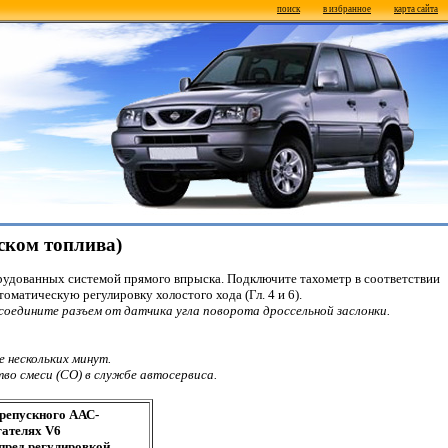
поиск
в избранное
карта сайта
ыском топлива)
борудованных системой прямого впрыска. Подключите тахометр в соответствии
оматическую регулировку холостого хода (Гл. 4 и 6).
соедините разъем от датчика угла поворота дроссельной заслонки.
 нескольких минут.
во смеси (СО) в службе автосервиса.
ерепускного ААС-
гателях V6
 пред регулировкой