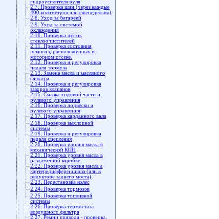
гидроусилителя руля
2.7. Проверка шин (через каждые
400 километров или еженедельно)
2.8. Уход за батареей
2.9. Уход за системой
охлаждения
2.10. Проверка щеток
стеклоочистителей
2.11. Проверка состояния
шлангов, расположенных в
моторном отсеке.
2.12. Проверка и регулировка
педали тормоза
2.13. Замена масла и масляного
фильтра
2.14. Проверка и регулировка
зазоров клапанов
2.15. Смазка ходовой части и
рулевого управления
2.16. Проверка подвески и
рулевого управления
2.17. Проверка карданного вала
2.18. Проверка выхлопной
системы
2.19. Проверка и регулировка
педали сцепления
2.20. Проверка уровня масла в
механической КПП
2.21. Проверка уровня масла в
раздаточной коробке
2.22. Проверка уровня масла а
картередифференциала (или в
редукторе заднего моста)
2.23. Перестановка колес
2.24. Проверка тормозов
2.25. Проверка топливной
системы
2.26. Проверка термостата
воздушного фильтра
2.27. Ремни привода - проверка,