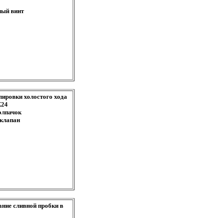
ный винт
улировки холостого хода
К24
олпачок
 клапан
ание сливной пробки в