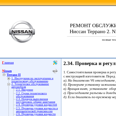
РЕМОНТ ОБСЛУЖ
Ниссан Террано 2. Ni
полные тех
Главная
2.34. Проверка и регу
Nissan
1. Самостоятельная проверка и рег
Terrano II
с инструкцией изготовителя. Перед
1. Инструкция по эксплуатации и
а). На двигателях V6 отсоедините
техническому обслуживанию
2. Техническое обслуживание
б). Проверьте установку зажигания
автомобиля
в). Вращая винт, установите обо
2.1. Введение
г). Присоедините разъемы и довед
2.2. Сроки технического
обслуживания
д). Если двигатель по-прежнему н
2.3. Порядок выполнения
регулировок -общие замечания
2.4. Проверка уровня жидкостей
2.5. Проверка уровня жидкости в
автоматической трансмиссии
2.6. Проверка уровня жидкости