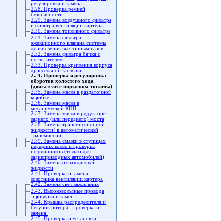
регулировка и замена
2.28. Проверка ремней
безопасности
2.29. Замена воздушного фильтра
и фильтра вентиляции картера
2.30. Замена топливного фильтра
2.31. Замена фильтра
эжекционного клапана системы
доокисления выхлопным газов
2.32. Замена фильтра бачка с
поглотителем
2.33. Проверка крепления корпуса
дроссельной заслонки
2.34. Проверка и регулировка
оборотов холостого хода
(двигатели с впрыском топлива)
2.35. Замена масла в раздаточной
коробке
2.36. Замена масла в
механической КПП
2.37. Замена масла в редукторе
заднего (или переднего) моста
2.38. Замена трансмиссионной
жидкости! в автоматической
трансмиссии
2.39. Замена смазки в ступицах
передних колес и проверка
подшипников (только для
заднеприводных автомобилей)
2.40. Замена охлаждающей
жидкости
2.41. Проверка и замена
золотника вентиляции картера
2.42. Замена свеч зажигания
2.43. Высоковольтные провода
-проверка и замена
2.44. Крышка распределителя и
бегунок ротора - проверка и
замена.
2.45. Проверка и установка