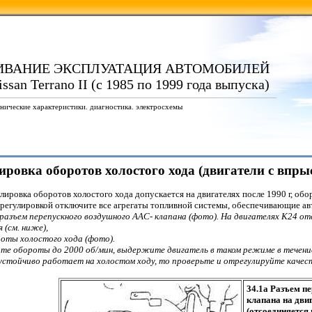
ИВАНИЕ ЭКСПЛУАТАЦИЯ АВТОМОБИЛЕЙ
ssan Terrano II (с 1985 по 1999 года выпуска)
нические характеристики. диагностика. электросхемы
лировка оборотов холостого хода (двигатели с впр
улировка оборотов холостого хода допускается на двигателях после 1990 г, о
 регулировкой отключите все агрегаты топливной системы, обеспечивающие авт
 разъем перепускного воздушного ААС- клапана (фото). На двигателях К24 от
 (см. ниже),
роты холостого хода (фото).
ите обороты до 2000 об/мин, выдержите двигатель в таком режиме в течение
еустойчиво работает на холостом ходу, то проверьте и отрегулируйте качест
34.1а Разъем п
клапана на дви
(отсоединяется