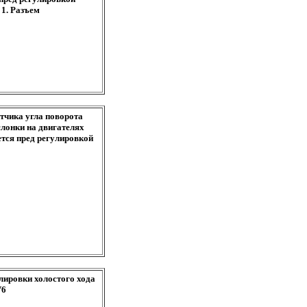
 1. Разъем
атчика угла поворота
слонки на двигателях
ется пред регулировкой
улировки холостого хода
V6