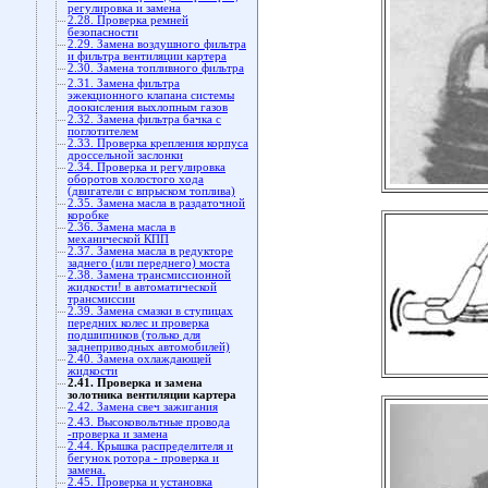
регулировка и замена
2.28. Проверка ремней
безопасности
2.29. Замена воздушного фильтра
и фильтра вентиляции картера
2.30. Замена топливного фильтра
2.31. Замена фильтра
эжекционного клапана системы
доокисления выхлопным газов
2.32. Замена фильтра бачка с
поглотителем
2.33. Проверка крепления корпуса
дроссельной заслонки
2.34. Проверка и регулировка
оборотов холостого хода
(двигатели с впрыском топлива)
2.35. Замена масла в раздаточной
коробке
2.36. Замена масла в
механической КПП
2.37. Замена масла в редукторе
заднего (или переднего) моста
2.38. Замена трансмиссионной
жидкости! в автоматической
трансмиссии
2.39. Замена смазки в ступицах
передних колес и проверка
подшипников (только для
заднеприводных автомобилей)
2.40. Замена охлаждающей
жидкости
2.41. Проверка и замена
золотника вентиляции картера
2.42. Замена свеч зажигания
2.43. Высоковольтные провода
-проверка и замена
2.44. Крышка распределителя и
бегунок ротора - проверка и
замена.
2.45. Проверка и установка