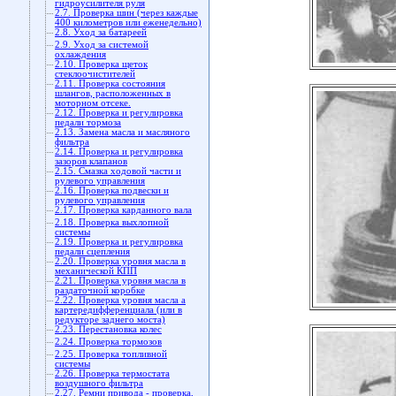
гидроусилителя руля
2.7. Проверка шин (через каждые
400 километров или еженедельно)
2.8. Уход за батареей
2.9. Уход за системой
охлаждения
2.10. Проверка щеток
стеклоочистителей
2.11. Проверка состояния
шлангов, расположенных в
моторном отсеке.
2.12. Проверка и регулировка
педали тормоза
2.13. Замена масла и масляного
фильтра
2.14. Проверка и регулировка
зазоров клапанов
2.15. Смазка ходовой части и
рулевого управления
2.16. Проверка подвески и
рулевого управления
2.17. Проверка карданного вала
2.18. Проверка выхлопной
системы
2.19. Проверка и регулировка
педали сцепления
2.20. Проверка уровня масла в
механической КПП
2.21. Проверка уровня масла в
раздаточной коробке
2.22. Проверка уровня масла а
картередифференциала (или в
редукторе заднего моста)
2.23. Перестановка колес
2.24. Проверка тормозов
2.25. Проверка топливной
системы
2.26. Проверка термостата
воздушного фильтра
2.27. Ремни привода - проверка,