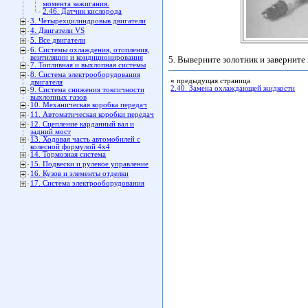
момента зажигания.
2.46. Датчик кислорода
3. Четырехцилиндровыв двигатели
4. Двигатели VS
5. Все двигатели
6. Системы охлаждения, отопления,
вентиляции и кондиционирования
5. Выверните золотник и заверните
7. Топливная и выхлопная системы
8. Система электрооборудования
«
предыдущая страница
двигателя
2.40. Замена охлаждающей жидкости
9. Система снижения токсичности
выхлопных газов
10. Механическая коробка передач
11. Автоматическая коробки передач
12. Сцепление карданный вал и
задний мост
13. Ходовая часть автомобилей с
колесной формулой 4x4
14. Тормозная система
15. Подвески и рулевое управление
16. Кузов и элементы отделки
17. Система электрооборудования