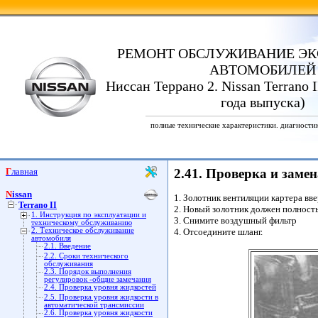
РЕМОНТ ОБСЛУЖИВАНИЕ ЭК
АВТОМОБИЛЕЙ
Ниссан Террано 2. Nissan Terrano I
года выпуска)
полные технические характеристики. диагности
Главная
2.41. Проверка и заме
Nissan
1. Золотник вентиляции картера вв
Terrano II
2. Новый золотник должен полность
1. Инструкция по эксплуатации и
3. Снимите воздушный фильтр
техническому обслуживанию
2. Техническое обслуживание
4. Отсоедините шланг.
автомобиля
2.1. Введение
2.2. Сроки технического
обслуживания
2.3. Порядок выполнения
регулировок -общие замечания
2.4. Проверка уровня жидкостей
2.5. Проверка уровня жидкости в
автоматической трансмиссии
2.6. Проверка уровня жидкости