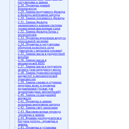
регулировка и замена
2.28. Проверка ремней
безопасности
2.29. Замена воздушного фильтра
и фильтра вентиляции картера
2.30. Замена топливного фильтра
2.31. Замена фильтра
эжекционного клапана системы
доокисления выхлопным газов
2.32. Замена фильтра бачка с
поглотителем
2.33. Проверка крепления корпуса
дроссельной заслонки
2.34. Проверка и регулировка
оборотов холостого хода
(двигатели с впрыском топлива)
2.35. Замена масла в раздаточной
коробке
2.36. Замена масла в
механической КПП
2.37. Замена масла в редукторе
заднего (или переднего) моста
2.38. Замена трансмиссионной
жидкости! в автоматической
трансмиссии
2.39. Замена смазки в ступицах
передних колес и проверка
подшипников (только для
заднеприводных автомобилей)
2.40. Замена охлаждающей
жидкости
2.41. Проверка и замена
золотника вентиляции картера
2.42. Замена свеч зажигания
2.43. Высоковольтные провода
-проверка и замена
2.44. Крышка распределителя и
бегунок ротора - проверка и
замена.
2.45. Проверка и установка