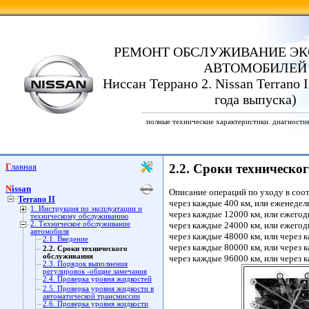
РЕМОНТ ОБСЛУЖИВАНИЕ ЭК
АВТОМОБИЛЕЙ
Ниссан Террано 2. Nissan Terrano I
года выпуска)
полные технические характеристики. диагности
Главная
2.2. Сроки техническо
Nissan
Описание операций по уходу в соо
Terrano II
через каждые 400 км, или еженедельн
1. Инструкция по эксплуатации и
через каждые 12000 км, или ежегодн
техническому обслуживанию
2. Техническое обслуживание
через каждые 24000 км, или ежегодн
автомобиля
через каждые 48000 км, или через к
2.1. Введение
через каждые 80000 км, или через к
2.2. Сроки технического
обслуживания
через каждые 96000 км, или через к
2.3. Порядок выполнения
регулировок -общие замечания
2.4. Проверка уровня жидкостей
2.5. Проверка уровня жидкости в
автоматической трансмиссии
2.6. Проверка уровня жидкости