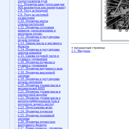
гидроусилителя руля
2.7. Проверка шин (через каждые
400 километров или еженедельно)
2.8. Уход за батареей
2.9. Уход за системой
охлаждения
2.10. Проверка щеток
стеклоочистителей
2.11. Проверка состояния
шлангов, расположенных в
моторном отсеке.
2.12. Проверка и регулировка
педали тормоза
2.13. Замена масла и масляного
фильтра
«
предыдущая страница
2.14. Проверка и регулировка
2.1. Введение
зазоров клапанов
2.15. Смазка ходовой части и
рулевого управления
2.16. Проверка подвески и
рулевого управления
2.17. Проверка карданного вала
2.18. Проверка выхлопной
системы
2.19. Проверка и регулировка
педали сцепления
2.20. Проверка уровня масла в
механической КПП
2.21. Проверка уровня масла в
раздаточной коробке
2.22. Проверка уровня масла а
картередифференциала (или в
редукторе заднего моста)
2.23. Перестановка колес
2.24. Проверка тормозов
2.25. Проверка топливной
системы
2.26. Проверка термостата
воздушного фильтра
2.27. Ремни привода - проверка,