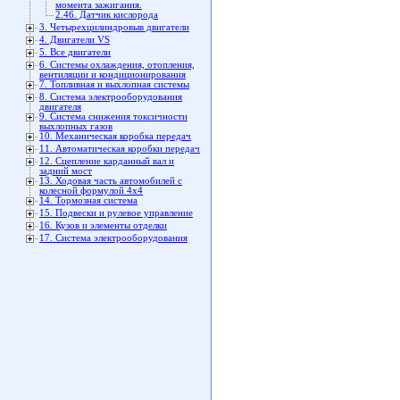
момента зажигания.
2.46. Датчик кислорода
3. Четырехцилиндровыв двигатели
4. Двигатели VS
5. Все двигатели
6. Системы охлаждения, отопления,
вентиляции и кондиционирования
7. Топливная и выхлопная системы
8. Система электрооборудования
двигателя
9. Система снижения токсичности
выхлопных газов
10. Механическая коробка передач
11. Автоматическая коробки передач
12. Сцепление карданный вал и
задний мост
13. Ходовая часть автомобилей с
колесной формулой 4x4
14. Тормозная система
15. Подвески и рулевое управление
16. Кузов и элементы отделки
17. Система электрооборудования