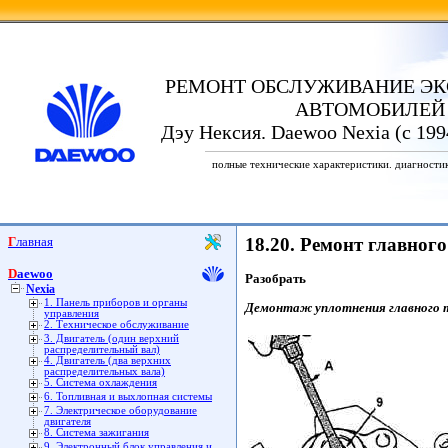
РЕМОНТ ОБСЛУЖИВАНИЕ ЭК
АВТОМОБИЛЕЙ
Дэу Нексия. Daewoo Nexia (с 199
полные технические характеристики. диагности
Главная
18.20. Ремонт главног
Daewoo
Разобрать
Nexia
1. Панель приборов и органы
Демонтаж уплотнения главного 
управления
2. Техническое обслуживание
3. Двигатель (один верхний
распределительный вал)
4. Двигатель (два верхних
распределительных вала)
5. Система охлаждения
6. Топливная и выхлопная системы
7. Электрическое оборудование
двигателя
8. Система зажигания
9. Электронный блок управления и