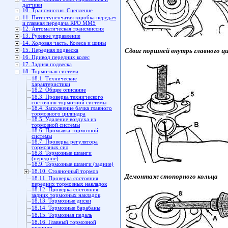
датчики
10. Трансмиссия. Сцепление
11. Пятиступенчатая коробка передач
и главная передача RPO MM5
12. Автоматическая трансмиссия
13. Рулевое управление
14. Ходовая часть. Колеса и шины
Сдвиг поршней внутрь главного ц
15. Передняя подвеска
16. Привод передних колес
17. Задняя подвеска
18. Тормозная система
18.1. Технические
характеристики
18.2. Общее описание
18.3. Проверка технического
состояния тормозной системы
18.4. Заполнение бачка главного
тормозного цилиндра
18.5. Удаление воздуха из
тормозной системы
18.6. Промывка тормозной
системы
18.7. Проверка регулятора
тормозных сил
18.8. Тормозные шланги
(передние)
18.9. Тормозные шланги (задние)
18.10. Стояночный тормоз
Демонтаж стопорного кольца
18.11. Проверка состояния
передних тормозных накладок
18.12. Проверка состояния
задних тормозных накладок
18.13. Тормозные диски
18.14. Тормозные барабаны
18.15. Тормозная педаль
18.16. Главный тормозной
цилиндр