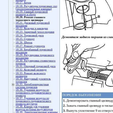
18.17. Бачок
18.18. Регуляторы тормозных сил
(пропорциональные клапаны)
18.19. Главный тормозной
цилиндр в сборе
18.20. Ремонт главного
тормозного цилиндра
18.21. Дисковый тормозной
механизм
18.22. Колодки и накладки
18.23. Защитный чехол поршня
18.24. Тормозной диск
Демонтаж заднего поршня из гла
18.25. Суппорт
18.26. Щиток
18.27. Ремонт суппорта
18.28. Барабанный тормозной
механизм
18.29. Регулировка тормозного
механизма
18.30. Регулировка стояночного
тормоза
18.31. Опорный тормозной диск
18.32. Колесный цилиндр
18.33. Ремонт колесного
цилиндра
18.34. Вакуумный усилитель
тормозов
18.35. Антиблокировочная
система тормозов
18.36. Удаление воздуха из
тормозного гидравлического
ПОРЯДОК ВЫПОЛНЕНИЯ
привода
18.37. Удаление воздуха из
1.
Демонтировать главный цилиндр 
тормозного гидравлического
привода вручную
2.
Зажать главный цилиндр в тисках
18.38. Клапан для удаления
воздуха из блока модуляторов
3.
Вынуть уплотнение 9 из отверст
18.39. Электромагнитные клапаны