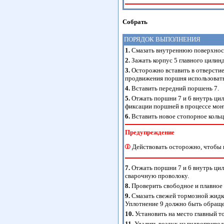
Собрать
ПОРЯДОК ВЫПОЛНЕНИЯ
1.
Смазать внутреннюю поверхност
2.
Зажать корпус 5 главного цилинд
3.
Осторожно вставить в отверстие
продвижения поршня использовать
4.
Вставить передний поршень 7.
5.
Отжать поршни 7 и 6 внутрь ци
фиксации поршней в процессе монт
6.
Вставить новое стопорное кольц
Предупреждение
Действовать осторожно, чтобы 
7.
Отжать поршни 7 и 6 внутрь ци
сварочную проволоку.
8.
Проверить свободное и плавное
9.
Смазать свежей тормозной жидко
Уплотнение 9 должно быть обращ
10.
Установить на место главный т
11.
Удалить воздух из гидропривод