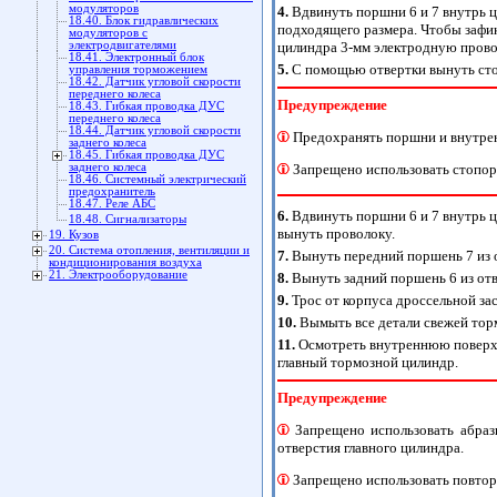
модуляторов
4.
Вдвинуть поршни 6 и 7 внутрь ц
18.40. Блок гидравлических
подходящего размера. Чтобы зафи
модуляторов с
электродвигателями
цилиндра 3-мм электродную провол
18.41. Электронный блок
5.
С помощью отвертки вынуть сто
управления торможением
18.42. Датчик угловой скорости
переднего колеса
Предупреждение
18.43. Гибкая проводка ДУС
переднего колеса
18.44. Датчик угловой скорости
Предохранять поршни и внутрен
заднего колеса
18.45. Гибкая проводка ДУС
заднего колеса
Запрещено использовать стопор
18.46. Системный электрический
предохранитель
18.47. Реле АБС
6.
Вдвинуть поршни 6 и 7 внутрь ц
18.48. Сигнализаторы
вынуть проволоку.
19. Кузов
20. Система отопления, вентиляции и
7.
Вынуть передний поршень 7 из о
кондиционирования воздуха
21. Электрооборудование
8.
Вынуть задний поршень 6 из от
9.
Трос от корпуса дроссельной за
10.
Вымыть все детали свежей тор
11.
Осмотреть внутреннюю поверхн
главный тормозной цилиндр.
Предупреждение
Запрещено использовать абраз
отверстия главного цилиндра.
Запрещено использовать повторн